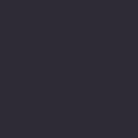
Org.nr: 988 591 025
Åpningstider
Sosialt
Facebook
Torsdag: 12.00-18.00
Instagram
Fredag: 12.00-17.00
Lørdag og søndag:
12.00-16.00
Mandag-onsdag: Åpent
etter avtale.
Sommertider f.o.m 09.07
- 25.07:
Torsdag: 12.00-17.00
Fredag: 12.00-17.00
Lørdag: 12.00 -16.00
Kunst på nett
I
Litografi
I
Grafikk