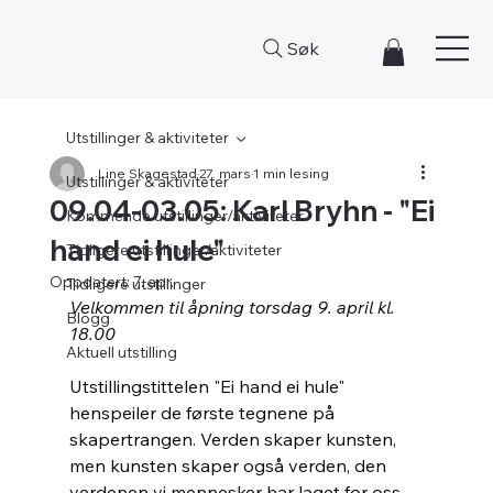
Søk
Utstillinger & aktiviteter
Line Skagestad
27. mars
1 min lesing
Utstillinger & aktiviteter
09.04-03.05: Karl Bryhn - "Ei
Kommende utstillinger/aktiviteter
hand ei hule"
Tidligere utstillinger/aktiviteter
Oppdatert:
7. apr.
Tidligere utstillinger
Velkommen til åpning torsdag 9. april kl. 
Blogg
18.00
Aktuell utstilling
Utstillingstittelen "Ei hand ei hule" 
henspeiler de første tegnene på 
skapertrangen. Verden skaper kunsten, 
men kunsten skaper også verden, den 
verdenen vi mennesker har laget for oss 