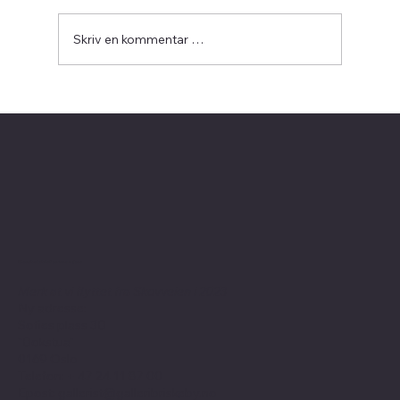
Skriv en kommentar …
06.06-28.06: Lars Ole Klavestad -
SNURREALISTISK
Kontaktinformasjon
Merk at vi flyttet fra Skovveien i 2023
Ny adresse:
Sofies plass 3B
"Bokstua"
0169 Oslo
Telefon: + 47
24 11 87 00
Epost:
gallerist@galleribriskeby.no