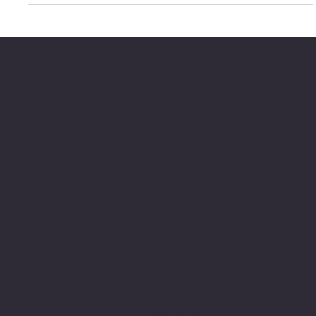
oppdaget at flere av bildene kunne reddes ved å legge til en
farge eller form. I løpet av de neste to årene har jeg malt på
disse trykkene og har kalt serien Painting on Prints". - Brian
Albers I en årrekke arbeidet Brian Albers med silketrykk i serier,
der tematikken kretset rundt strandliv, gam
Kontaktinformasjon
Merk at vi flyttet fra Skovveien i 2023
Ny adresse:
Sofies plass 3B
"Bokstua"
0169 Oslo
Telefon: + 47
24 11 87 00
Epost:
gallerist@galleribriskeby.no
Org.nr: 988 591 025