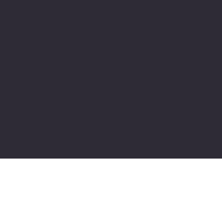
Åpningstider
Sosialt
Facebook
Torsdag: 12.00-18.00
Instagram
Fredag: 12.00-17.00
Lørdag og søndag:
12.00-16.00
Mandag-onsdag: Åpent
etter avtale.
Sommertider f.o.m 09.07
- 25.07:
Torsdag: 12.00-17.00
Fredag: 12.00-17.00
Lørdag: 12.00 -16.00
Kunst på nett
I
Litografi
I
Grafikk
Abonner på nyhetsbrev