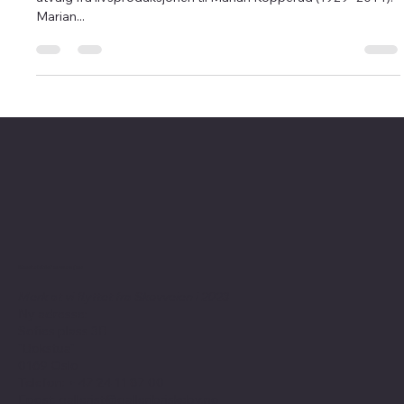
be continued"
Galleri Briskeby ønsker velkommen til utstilling med et lite
utvalg fra livsproduksjonen til Marian Kopperud (1929- 2014).
Marian...
Kontaktinformasjon
Merk at vi flyttet fra Skovveien i 2023
Ny adresse: