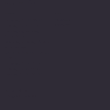
Sofies plass 3B
"Bokstua"
0169 Oslo
Telefon: + 47
24 11 87 00
Epost:
gallerist@galleribriskeby.no
Org.nr: 988 591 025
Åpningstider
Sosialt
Facebook
Torsdag: 12.00-18.00
Instagram
Fredag: 12.00-17.00
Lørdag og søndag:
12.00-16.00
Mandag-onsdag: Åpent
etter avtale.
Sommertider f.o.m 09.07
- 25.07:
Torsdag: 12.00-17.00
Fredag: 12.00-17.00
Lørdag: 12.00 -16.00