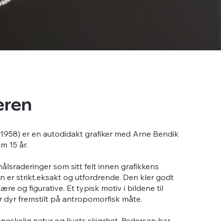
eren
1958) er en autodidakt grafiker med Arne Bendik
m 15 år.
ålsraderinger som sitt felt innen grafikkens
 er strikt,eksakt og utfordrende. Den kler godt
re og figurative. Et typisk motiv i bildene til
dyr fremstilt på antropomorfisk måte.
neskelig natur og livets skjørhet. Pedersen har