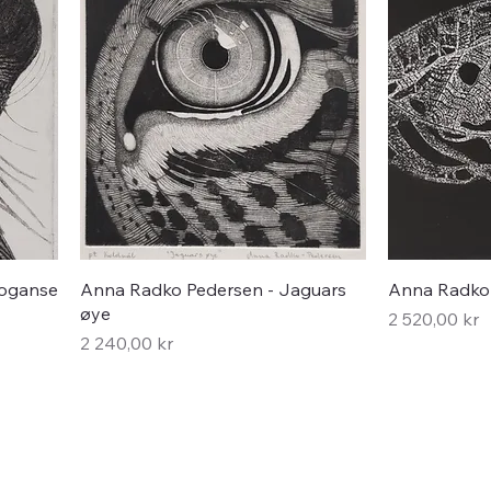
Hurtigvisning
roganse
Anna Radko Pedersen - Jaguars
Anna Radko P
øye
Pris
2 520,00 kr
Pris
2 240,00 kr