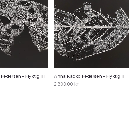
Hurtigvisning
Hurtigvisning
edersen - Flyktig III
Anna Radko Pedersen - Flyktig II
Pris
2 800,00 kr