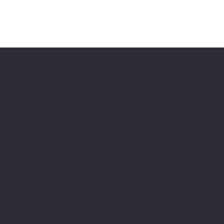
Kontaktinformasjon
Åpni
Merk at vi flyttet fra Skovveien i 2023
Torsd
Ny adresse:
Freda
Sofies plass 3B
Lørda
"Bokstua"
Manda
0169 Oslo
avtale
Telefon: + 47
24 11 87 00
Somme
Epost:
gallerist@galleribriskeby.no