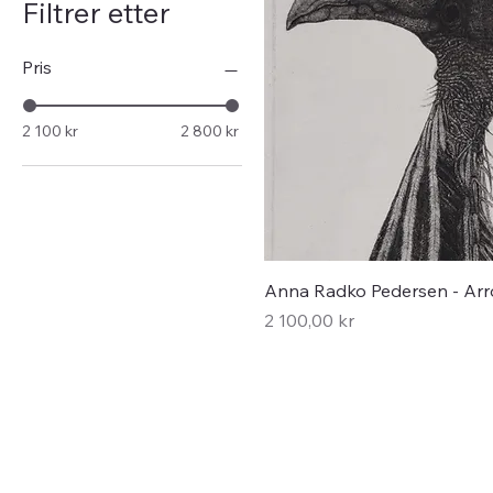
Filtrer etter
Pris
2 100 kr
2 800 kr
Hurtigvisning
Anna Radko Pedersen - Ar
Pris
2 100,00 kr