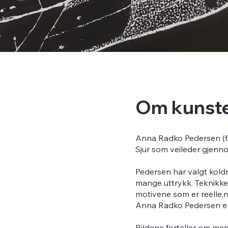
Om kunst
Anna Radko Pedersen (f.
Sjur som veileder gjenno
Pedersen har valgt koldn
mange uttrykk. Teknikken
motivene som er reelle,næ
Anna Radko Pedersen er 
Bildene forteller om men