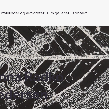
Utstillinger og aktiviteter
Om galleriet
Kontakt
nna Radko
edersen