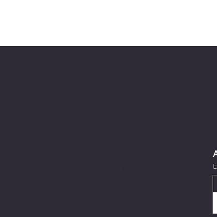
Sosialt
ngstider
Facebook
ag: 12.00-18.00
E
Instagram
g: 12.00-17.00
g og søndag: 12.00-16.00
g-onsdag: Åpent etter
.
rtider f.o.m 09.07 - 25.07: