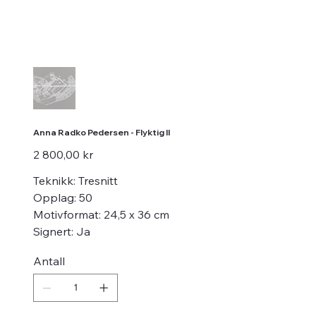
Anna Radko Pedersen - Flyktig II
Pris
2 800,00 kr
Teknikk: Tresnitt
Opplag: 50
Motivformat: 24,5 x 36 cm
Signert: Ja
Antall