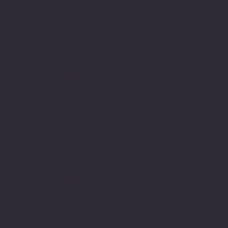
"Bokstua"
0169 Oslo
Telefon: + 47
24 11 87 00
Epost:
gallerist@galleribriskeby.no
Org.nr: 988 591 025
Åpningstider
Sosialt
Facebook
Torsdag: 12.00-18.00
Instagram
Fredag: 12.00-17.00
Lørdag og søndag:
12.00-16.00
Mandag-onsdag: Åpent
etter avtale.
Sommertider f.o.m 09.07
- 25.07:
Torsdag: 12.00-17.00
Fredag: 12.00-17.00
Lørdag: 12.00 -16.00
Kunst på nett
I