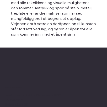
med alle teknikkene og visuelle mulighetene
den rommer. Avtrykk og spor på stein, metall,
treplate eller andre matriser som lar seg
mangfoldiggjøre i et begrenset opplag.
Visjonen om å være en døråpner inn til kunsten
står fortsatt ved lag, og døren er åpen for alle
som kommer inn, med et åpent sinn.
Kontaktinformasjon
Merk at vi flyttet fra Skovveien i 2023
Ny adresse:
Sofies plass 3B