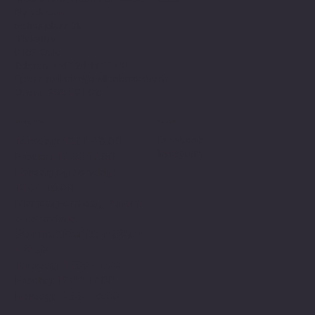
Ny adresse:
Sofies plass 3B
"Bokstua"
0169 Oslo
Telefon: + 47
24 11 87 00
Epost:
gallerist@galleribriskeby.no
Org.nr: 988 591 025
Åpningstider
Sosialt
Facebook
Torsdag: 12.00-18.00
Instagram
Fredag: 12.00-17.00
Lørdag og søndag:
12.00-16.00
Mandag-onsdag: Åpent
etter avtale.
Sommertider f.o.m 09.07
- 25.07:
Torsdag: 12.00-17.00
Fredag: 12.00-17.00
Lørdag: 12.00 -16.00