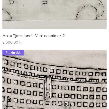
Anita Tjemsland - Vilnius serie nr. 2
Pris
2 500,00 kr
Plexitrykk