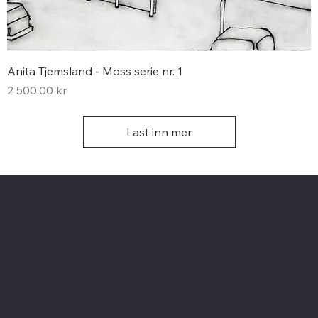
Anita Tjemsland - Moss serie nr. 1
Pris
2 500,00 kr
Last inn mer
Kontaktinformasjon
Merk at vi flyttet fra Skovveien i 2023