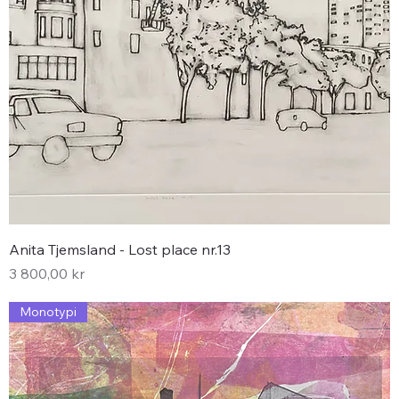
Anita Tjemsland - Lost place nr.13
Pris
3 800,00 kr
Monotypi