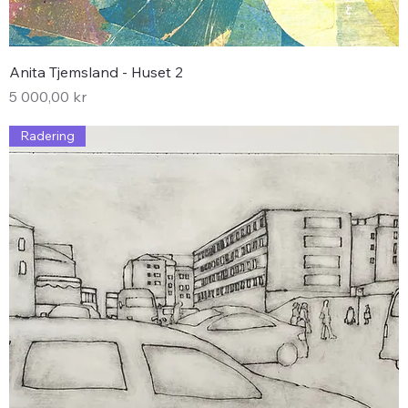
Anita Tjemsland - Huset 2
Pris
5 000,00 kr
Radering