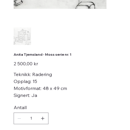
Anita Tjemsland - Moss serie nr. 1
Pris
2 500,00 kr
Teknikk: Radering
Opplag: 15
Motivformat: 48 x 49 cm
Signert: Ja
Antall