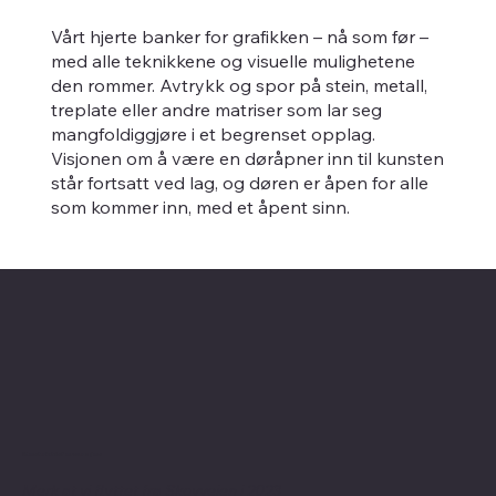
Vårt hjerte banker for grafikken – nå som før –
med alle teknikkene og visuelle mulighetene
den rommer. Avtrykk og spor på stein, metall,
treplate eller andre matriser som lar seg
mangfoldiggjøre i et begrenset opplag.
Visjonen om å være en døråpner inn til kunsten
står fortsatt ved lag, og døren er åpen for alle
som kommer inn, med et åpent sinn.
Kontaktinformasjon
Merk at vi flyttet fra Skovveien i 2023