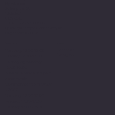
Ny adresse:
Sofies plass 3B
"Bokstua"
0169 Oslo
Telefon: + 47
24 11 87 00
Epost:
gallerist@galleribriskeby.no
Org.nr: 988 591 025
Åpningstider
Sosialt
Facebook
Torsdag: 12.00-18.00
Instagram
Fredag: 12.00-17.00
Lørdag og søndag:
12.00-16.00
Mandag-onsdag: Åpent
etter avtale.
Sommertider f.o.m 09.07
- 25.07:
Torsdag: 12.00-17.00
Fredag: 12.00-17.00
Lørdag: 12.00 -16.00