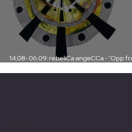
14.08- 06.09: rebeliCa angeCCa - "Opp fra
døden kryper sola og bader alt i lys igjen"
Kontaktinformasjon
Merk at vi flyttet fra Skovveien i 2023