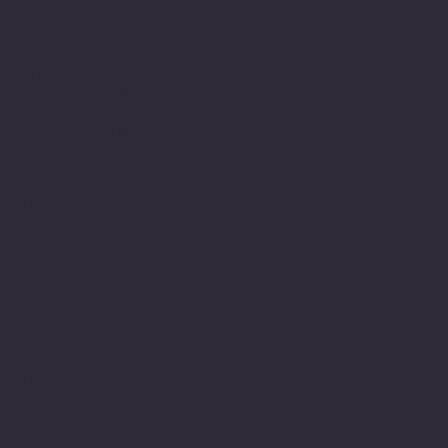
Ny adresse:
Sofies plass 3B
"Bokstua"
0169 Oslo
Telefon: + 47
24 11 87 00
Epost:
gallerist@galleribriskeby.no
Org.nr: 988 591 025
Åpningstider
Sosialt
Facebook
Torsdag: 12.00-18.00
Instagram
Fredag: 12.00-17.00
Lørdag og søndag:
12.00-16.00
Mandag-onsdag: Åpent
etter avtale.
Sommertider f.o.m 09.07
- 25.07:
Torsdag: 12.00-17.00
Fredag: 12.00-17.00
Lørdag: 12.00 -16.00