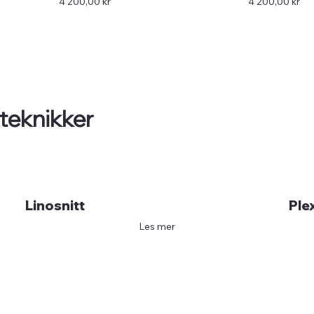
Pris
Pris
4 200,00 kr
4 200,00 kr
 teknikker
Linosnitt
Ple
Les mer