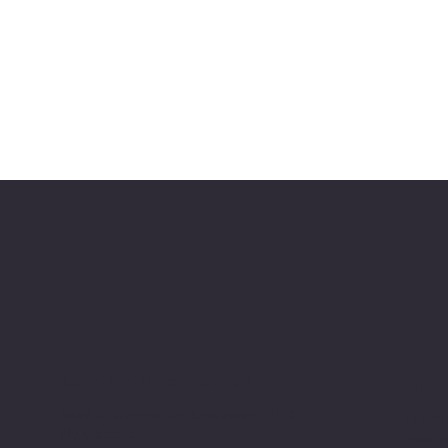
Kontaktinformasjon
Åpni
Merk at vi flyttet fra Skovveien i 2023
Torsd
Ny adresse:
Freda