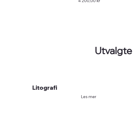
Pris
4 200,00 kr
Utvalgte
Litografi
Les mer