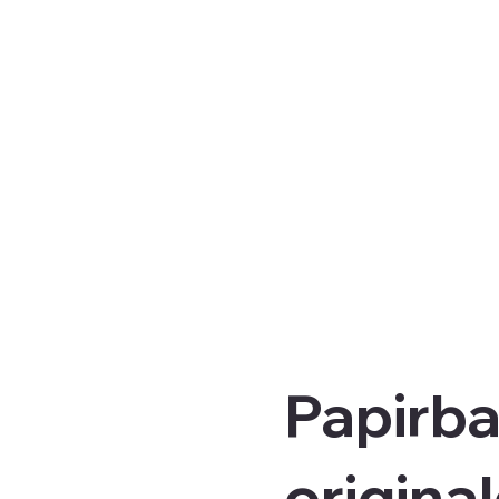
Papirba
origina