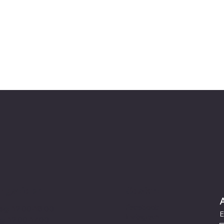
Sosialt
ngstider
Facebook
ag: 12.00-18.00
E
Instagram
g: 12.00-17.00