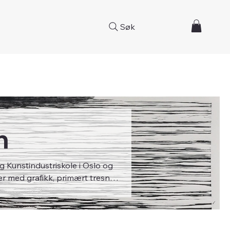
Søk
n
g Kunstindustriskole i Oslo og
 med grafikk, primært tresnitt,
ele landet.