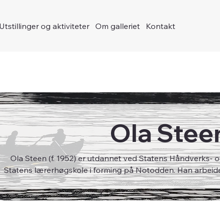
Utstillinger og aktiviteter
Om galleriet
Kontakt
Ola Stee
Ola Steen (f. 1952) er utdannet ved Statens Håndverks- o
Statens lærerhøgskole i forming på Notodden. Han arbeider
og har hatt en rekke utstillinger over h