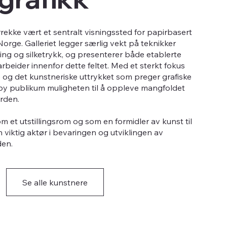
årrekke vært et sentralt visningssted for papirbasert
 Norge. Galleriet legger særlig vekt på teknikker
tsning og silketrykk, og presenterer både etablerte
beider innenfor dette feltet. Med et sterkt fokus
og det kunstneriske uttrykket som preger grafiske
skeby publikum muligheten til å oppleve mangfoldet
rden.
m et utstillingsrom og som en formidler av kunst til
n viktig aktør i bevaringen og utviklingen av
den.
Se alle kunstnere