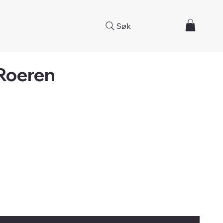
Søk
 Roeren