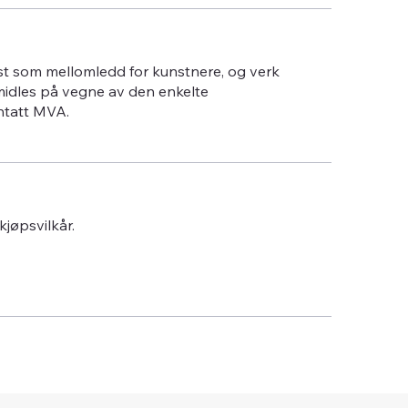
st som mellomledd for kunstnere, og verk
midles på vegne av den enkelte
ntatt MVA.
 kjøpsvilkår.