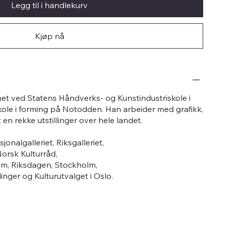
Legg til i handlekurv
Kjøp nå
nnet ved Statens Håndverks- og Kunstindustriskole i
ole i forming på Notodden. Han arbeider med grafikk,
 en rekke utstillinger over hele landet.
jonalgalleriet, Riksgalleriet,
orsk Kulturråd,
lm, Riksdagen, Stockholm,
ger og Kulturutvalget i Oslo.