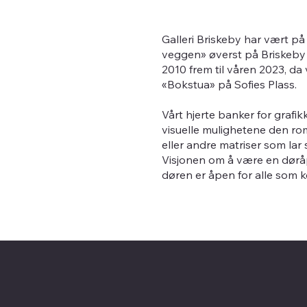
Galleri Briskeby har vært på e
veggen» øverst på Briskeby i
2010 frem til våren 2023, da v
«Bokstua» på Sofies Plass.
Vårt hjerte banker for grafi
visuelle mulighetene den rom
eller andre matriser som lar
Visjonen om å være en døråpn
døren er åpen for alle som 