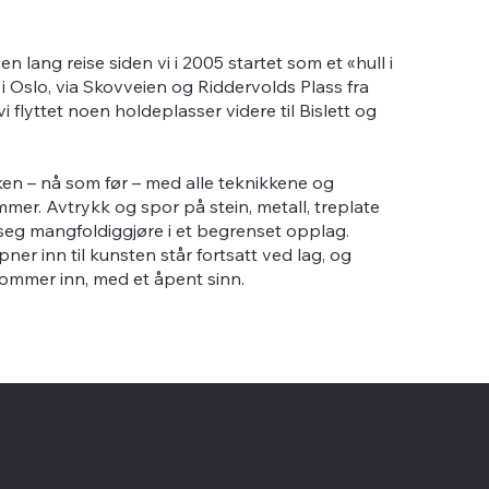
n lang reise siden vi i 2005 startet som et «hull i
 Oslo, via Skovveien og Riddervolds Plass fra
i flyttet noen holdeplasser videre til Bislett og
kken – nå som før – med alle teknikkene og
mer. Avtrykk og spor på stein, metall, treplate
 seg mangfoldiggjøre i et begrenset opplag.
er inn til kunsten står fortsatt ved lag, og
kommer inn, med et åpent sinn.