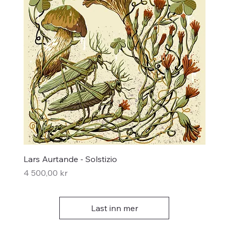
Lars Aurtande - Solstizio
Pris
4 500,00 kr
Last inn mer