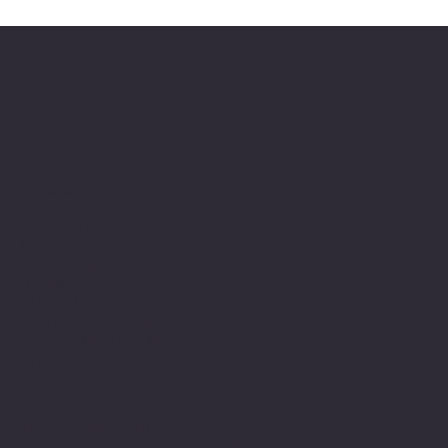
Kontaktinformasjon
Merk at vi flyttet fra Skovveien i 2023
Ny adresse:
Sofies plass 3B
"Bokstua"
0169 Oslo
Telefon: + 47
24 11 87 00
Epost:
gallerist@galleribriskeby.no
Org.nr: 988 591 025
Åpningstider
Sosialt
Facebook
Torsdag: 12.00-18.00
Instagram