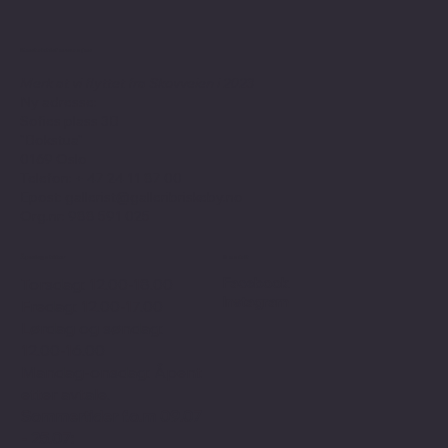
Kontaktinformasjon
Merk at vi flyttet fra Skovveien i 2023
Ny adresse:
Sofies plass 3B
"Bokstua"
0169 Oslo
Telefon: + 47
24 11 87 00
Epost:
gallerist@galleribriskeby.no
Org.nr: 988 591 025
Åpningstider
Sosialt
Facebook
Torsdag: 12.00-18.00
Instagram
Fredag: 12.00-17.00
Lørdag og søndag:
12.00-16.00
Mandag-onsdag: Åpent
etter avtale.
Sommertider f.o.m 09.07
- 25.07: