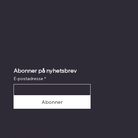
Torsdag: 12.00-17.00
Fredag: 12.00-17.00
Lørdag: 12.00 -16.00
Kunst på nett
I
Litografi
I
Grafikk
Abonner på nyhetsbrev
E-postadresse
*
Abonner
© 2025 Galleri Briskeby