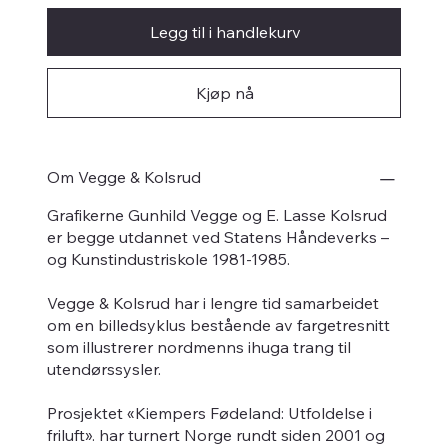
Legg til i handlekurv
Kjøp nå
Om Vegge & Kolsrud
Grafikerne Gunhild Vegge og E. Lasse Kolsrud
er begge utdannet ved Statens Håndeverks –
og Kunstindustriskole 1981-1985.
Vegge & Kolsrud har i lengre tid samarbeidet
om en billedsyklus bestående av fargetresnitt
som illustrerer nordmenns ihuga trang til
utendørssysler.
Prosjektet «Kiempers Fødeland: Utfoldelse i
friluft». har turnert Norge rundt siden 2001 og