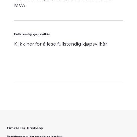
MVA.
Fullstendig kjøpsvilkår
Klikk
her
for å lese fullstendig kjøpsvilkår.
Om Galleri Briskeby
Papirbasert kunst og originalgrafikk