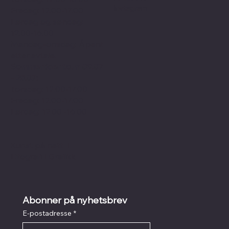
Instagram
Fredag: 12.00-17.00
Lørdag og søndag:
12.00-16.00
Mandag-onsdag: Åpent
etter avtale.
Sommertider f.o.m 09.07
- 25.07:
Torsdag: 12.00-17.00
Fredag: 12.00-17.00
Lørdag: 12.00 -16.00
Kunst på nett
I
Litografi
I
Grafikk
Abonner på nyhetsbrev
E-postadresse
*