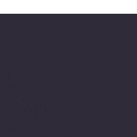
Kontaktinformasjon
Merk at vi flyttet fra Skovveien i 2023
Ny adresse:
Sofies plass 3B
"Bokstua"
0169 Oslo
Telefon: + 47
24 11 87 00
Epost:
gallerist@galleribriskeby.no
Org.nr: 988 591 025
Åpningstider
Sosialt
Facebook
Torsdag: 12.00-18.00