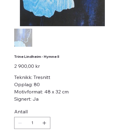
Trine Lindheim - Hymne II
Pris
2 900,00 kr
Teknikk: Tresnitt
Opplag: 80
Motivformat: 48 x 32 cm
Signert: Ja
Antall