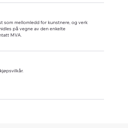
st som mellomledd for kunstnere, og verk
midles på vegne av den enkelte
ntatt MVA.
 kjøpsvilkår.