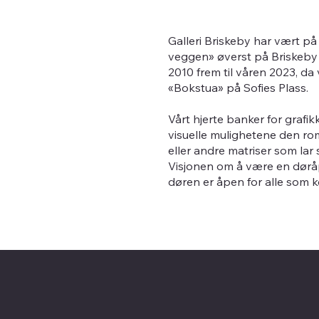
Galleri Briskeby har vært på e
veggen» øverst på Briskeby i
2010 frem til våren 2023, da v
«Bokstua» på Sofies Plass.
Vårt hjerte banker for grafi
visuelle mulighetene den rom
eller andre matriser som lar
Visjonen om å være en døråpn
døren er åpen for alle som 