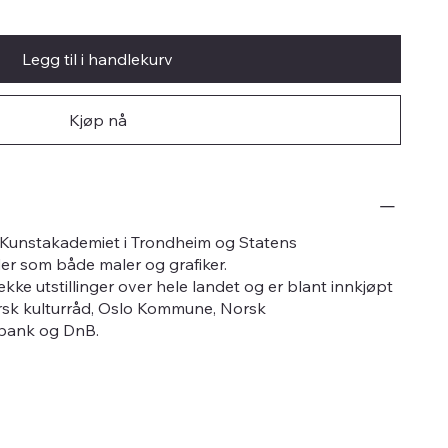
Legg til i handlekurv
Kjøp nå
 Kunstakademiet i Trondheim og Statens
er som både maler og grafiker.
ekke utstillinger over hele landet og er blant innkjøpt
rsk kulturråd, Oslo Kommune, Norsk
s bank og DnB.