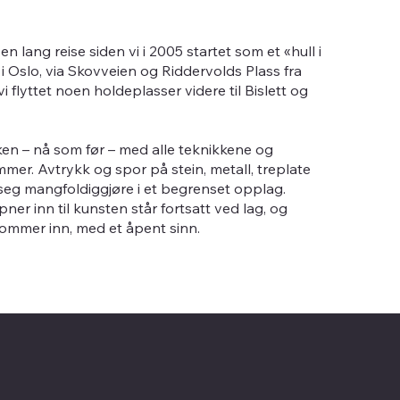
n lang reise siden vi i 2005 startet som et «hull i
 Oslo, via Skovveien og Riddervolds Plass fra
i flyttet noen holdeplasser videre til Bislett og
kken – nå som før – med alle teknikkene og
mer. Avtrykk og spor på stein, metall, treplate
 seg mangfoldiggjøre i et begrenset opplag.
er inn til kunsten står fortsatt ved lag, og
kommer inn, med et åpent sinn.