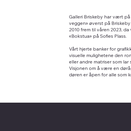
Galleri Briskeby har vært på e
veggen» øverst på Briskeby i
2010 frem til våren 2023, da v
«Bokstua» på Sofies Plass.
Vårt hjerte banker for grafi
visuelle mulighetene den rom
eller andre matriser som lar
Visjonen om å være en døråpn
døren er åpen for alle som 