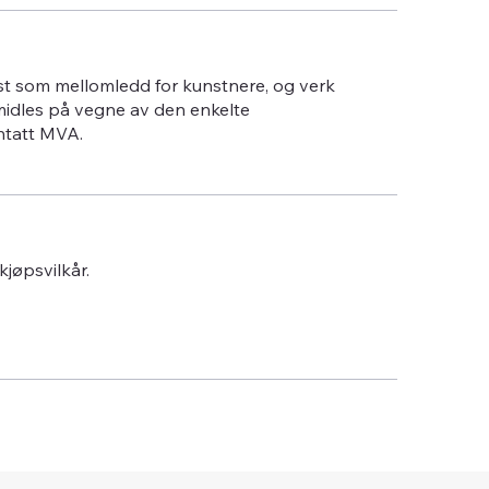
st som mellomledd for kunstnere, og verk
midles på vegne av den enkelte
ntatt MVA.
 kjøpsvilkår.