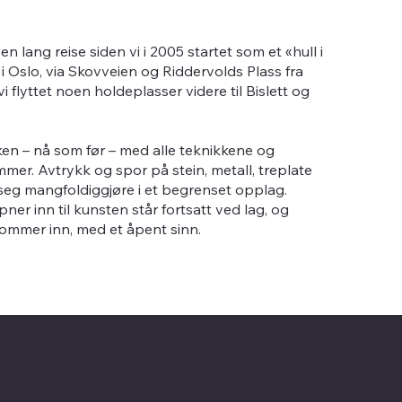
n lang reise siden vi i 2005 startet som et «hull i
 Oslo, via Skovveien og Riddervolds Plass fra
i flyttet noen holdeplasser videre til Bislett og
kken – nå som før – med alle teknikkene og
mer. Avtrykk og spor på stein, metall, treplate
 seg mangfoldiggjøre i et begrenset opplag.
er inn til kunsten står fortsatt ved lag, og
kommer inn, med et åpent sinn.