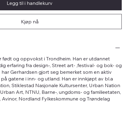
Legg til i handlekurv
Kjøp nå
er født og oppvokst i Trondheim. Han er utdannet
ig erfaring fra design-, Street art- ,festival- og bok- og
e har Gerhardsen gjort seg bemerket som en aktiv
 på gatene i inn- og utland. Han er innkjøpt av bl.a
ion, Stiklestad Nasjonale Kultursenter, Urban Nation
rban Art, NTNU, Barne-, ungdoms- og familieetaten,
F, Avinor, Nordland Fylkeskommune og Trøndelag