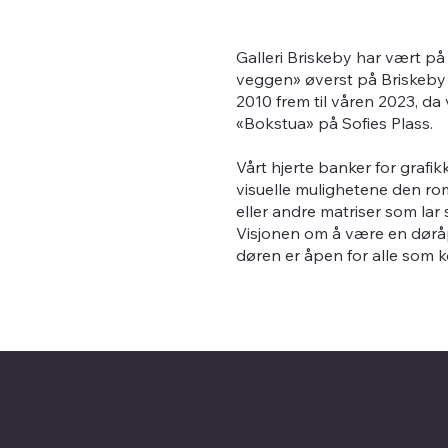
Galleri Briskeby har vært på e
veggen» øverst på Briskeby i
2010 frem til våren 2023, da v
«Bokstua» på Sofies Plass.
Vårt hjerte banker for grafi
visuelle mulighetene den rom
eller andre matriser som lar
Visjonen om å være en døråpn
døren er åpen for alle som 