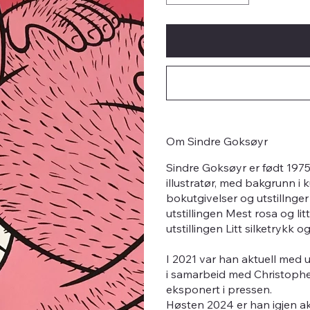
Om Sindre Goksøyr
Sindre Goksøyr er født 1975
illustratør, med bakgrunn i
bokutgivelser og utstillnger
utstillingen Mest rosa og lit
utstillingen Litt silketrykk og
I 2021 var han aktuell med 
i samarbeid med Christopher
eksponert i pressen.
Høsten 2024 er han igjen akt