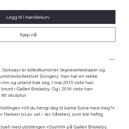
Legg til i handlekurv
Kjøp nå
. Goksøyr er billedkunstner, tegneserieskaper og
 kunstnerkollektivet Dongery. Han har en rekke
 i inn og utland bak seg. I mai 2013 viste han
t brunt i Galleri Briskeby. Og i 2016 viste han
 litt skulptur.
utstillngen «Vil du hengi deg til kama Sutra med meg?»
 Nielsen («Lev vel – lev hårete»), som ble heftig
uell med utstillingen «Ssshh!» på Galleri Briskeby,