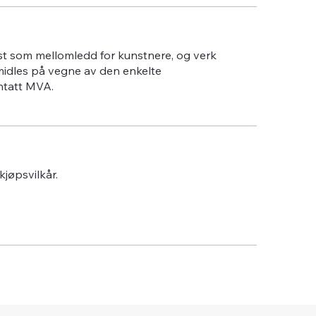
st som mellomledd for kunstnere, og verk
midles på vegne av den enkelte
ntatt MVA.
 kjøpsvilkår.