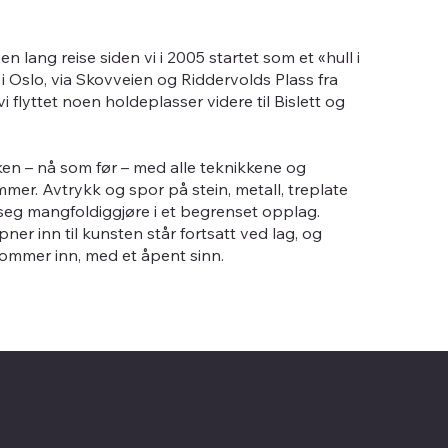
n lang reise siden vi i 2005 startet som et «hull i
 Oslo, via Skovveien og Riddervolds Plass fra
i flyttet noen holdeplasser videre til Bislett og
kken – nå som før – med alle teknikkene og
mer. Avtrykk og spor på stein, metall, treplate
 seg mangfoldiggjøre i et begrenset opplag.
er inn til kunsten står fortsatt ved lag, og
kommer inn, med et åpent sinn.