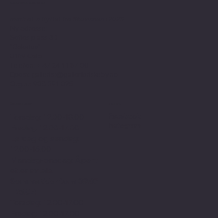
Kontaktinformasjon
Merk at vi flyttet fra Skovveien i 2023
Ny adresse:
Sofies plass 3B
"Bokstua"
0169 Oslo
Telefon: + 47
24 11 87 00
Epost:
gallerist@galleribriskeby.no
Org.nr: 988 591 025
Åpningstider
Sosialt
Facebook
Torsdag: 12.00-18.00
Instagram
Fredag: 12.00-17.00
Lørdag og søndag:
12.00-16.00
Mandag-onsdag: Åpent
etter avtale.
Sommertider f.o.m 09.07
- 25.07:
Torsdag: 12.00-17.00
Fredag: 12.00-17.00