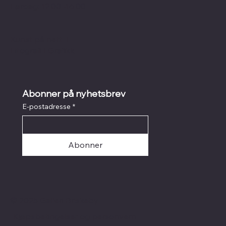
Lørdag: 12.00 -16.00
Kunst på nett
I
Litografi
I
Grafikk
Abonner på nyhetsbrev
E-postadresse
*
Abonner
© 2025 Galleri Briskeby
Kjøpsbetingelser og personvern