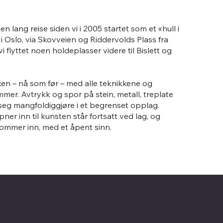
n lang reise siden vi i 2005 startet som et «hull i
 Oslo, via Skovveien og Riddervolds Plass fra
i flyttet noen holdeplasser videre til Bislett og
kken – nå som før – med alle teknikkene og
mer. Avtrykk og spor på stein, metall, treplate
 seg mangfoldiggjøre i et begrenset opplag.
er inn til kunsten står fortsatt ved lag, og
kommer inn, med et åpent sinn.