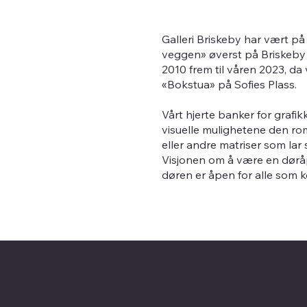
Galleri Briskeby har vært på e
veggen» øverst på Briskeby i
2010 frem til våren 2023, da v
«Bokstua» på Sofies Plass.
Vårt hjerte banker for grafi
visuelle mulighetene den rom
eller andre matriser som lar
Visjonen om å være en døråpn
døren er åpen for alle som 