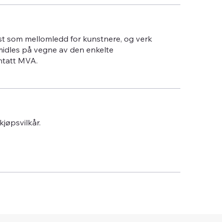
st som mellomledd for kunstnere, og verk
midles på vegne av den enkelte
ntatt MVA.
 kjøpsvilkår.