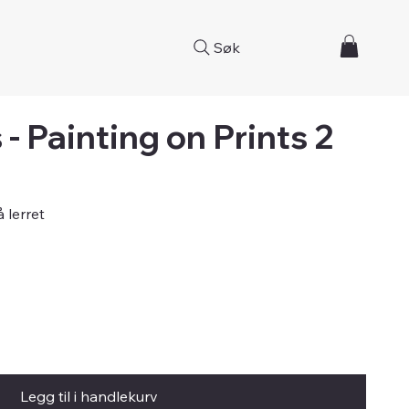
Søk
 - Painting on Prints 2
å lerret
Legg til i handlekurv