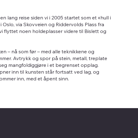
n lang reise siden vi i 2005 startet som et «hull i
 Oslo, via Skovveien og Riddervolds Plass fra
i flyttet noen holdeplasser videre til Bislett og
kken – nå som før – med alle teknikkene og
mer. Avtrykk og spor på stein, metall, treplate
 seg mangfoldiggjøre i et begrenset opplag.
er inn til kunsten står fortsatt ved lag, og
kommer inn, med et åpent sinn.