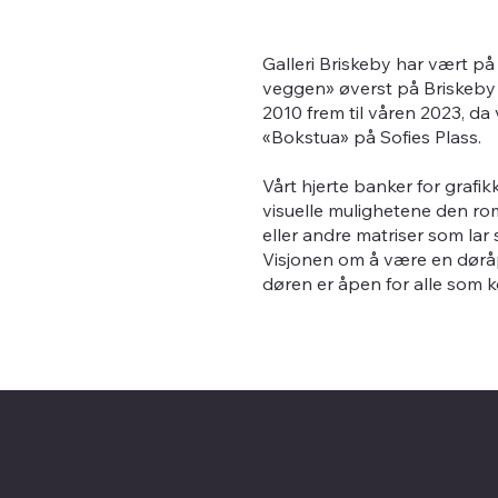
Galleri Briskeby har vært på e
veggen» øverst på Briskeby i
2010 frem til våren 2023, da v
«Bokstua» på Sofies Plass.
Vårt hjerte banker for grafi
visuelle mulighetene den rom
eller andre matriser som lar
Visjonen om å være en døråpn
døren er åpen for alle som 