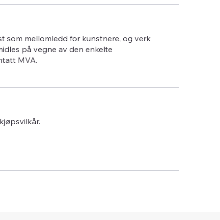
st som mellomledd for kunstnere, og verk
midles på vegne av den enkelte
ntatt MVA.
 kjøpsvilkår.