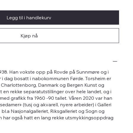
Legg til i handlekurv
Kjøp nå
1938. Han vokste opp på Rovde på Sunnmøre og i
er i dag bosatt i nabokommunen Førde. Torsheim er
 i Charlottenborg, Danmark og Bergen Kunst og
en rekke separatutstillinger over hele landet, og i
med grafikk fra 1960 -90 tallet. Våren 2020 var han
sedamer» (tusj og akvarell, nyere arbeider) i Galleri
 bl.a Nasjonalgalleriet, Riksgalleriet og Sogn og
 har også hatt en lang rekke utsmykkingsoppdrag