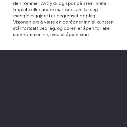
den rommer. Avtrykk og spor på stein, metall,
treplate eller andre matriser som lar seg
mangfoldiggjøre i et begrenset opplag.
Visjonen om å være en døråpner inn til kunsten
står fortsatt ved lag, og døren er åpen for alle
som kommer inn, med et åpent sinn.
Kontaktinformasjon
Merk at vi flyttet fra Skovveien i 2023
Ny adresse:
Sofies plass 3B
"Bokstua"