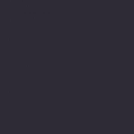
0169 Oslo
Telefon: + 47
24 11 87 00
Epost:
gallerist@galleribriskeby.no
Org.nr: 988 591 025
Åpningstider
Sosialt
Facebook
Torsdag: 12.00-18.00
Instagram
Fredag: 12.00-17.00
Lørdag og søndag:
12.00-16.00
Mandag-onsdag: Åpent
etter avtale.
Sommertider f.o.m 09.07
- 25.07:
Torsdag: 12.00-17.00
Fredag: 12.00-17.00
Lørdag: 12.00 -16.00
Kunst på nett
I
Litografi
I
Grafikk