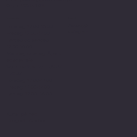
Org.nr: 988 591 025
Åpningstider
Sosialt
Facebook
Torsdag: 12.00-18.00
Instagram
Fredag: 12.00-17.00
Lørdag og søndag:
12.00-16.00
Mandag-onsdag: Åpent
etter avtale.
Sommertider f.o.m 09.07
- 25.07:
Torsdag: 12.00-17.00
Fredag: 12.00-17.00
Lørdag: 12.00 -16.00
Kunst på nett
I
Litografi
I
Grafikk