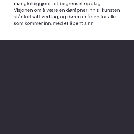
mangfoldiggjøre i et begrenset opplag.
Visjonen om å være en døråpner inn til kunsten
står fortsatt ved lag, og døren er åpen for alle
som kommer inn, med et åpent sinn.
Kontaktinformasjon
Merk at vi flyttet fra Skovveien i 2023
Ny adresse:
Sofies plass 3B
"Bokstua"
0169 Oslo
Telefon: + 47
24 11 87 00
Epost:
gallerist@galleribriskeby.no