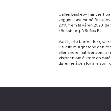
Galleri Briskeby har vært på e
veggen» øverst på Briskeby i
2010 frem til våren 2023, da v
«Bokstua» på Sofies Plass.
Vårt hjerte banker for grafi
visuelle mulighetene den rom
eller andre matriser som lar
Visjonen om å være en døråpn
døren er åpen for alle som 