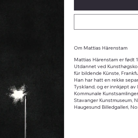
Om Mattias Härenstam
Mattias Härenstam er født 19
Utdannet ved Kunsthøgskole
für bildende Künste, Frankf
Han har hatt en rekke separ
Tyskland, og er innkjøpt av
Kommunale Kunstsamlinger
Stavanger Kunstmuseum, N
Haugesund Billedgalleri, N