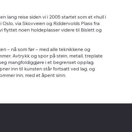
n lang reise siden vi i 2005 startet som et «hull i
 Oslo, via Skovveien og Riddervolds Plass fra
i flyttet noen holdeplasser videre til Bislett og
kken – nå som før – med alle teknikkene og
mer. Avtrykk og spor på stein, metall, treplate
 seg mangfoldiggjøre i et begrenset opplag.
er inn til kunsten står fortsatt ved lag, og
kommer inn, med et åpent sinn.