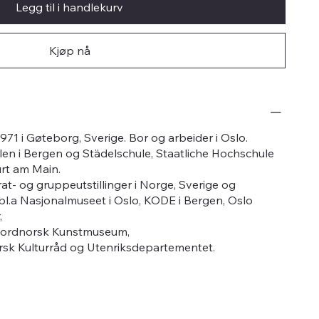
Legg til i handlekurv
Kjøp nå
71 i Gøteborg, Sverige. Bor og arbeider i Oslo.
n i Bergen og Städelschule, Staatliche Hochschule
urt am Main.
at- og gruppeutstillinger i Norge, Sverige og
 bl.a Nasjonalmuseet i Oslo, KODE i Bergen, Oslo
,
ordnorsk Kunstmuseum,
orsk Kulturråd og Utenriksdepartementet.