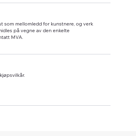
st som mellomledd for kunstnere, og verk
midles på vegne av den enkelte
ntatt MVA.
 kjøpsvilkår.