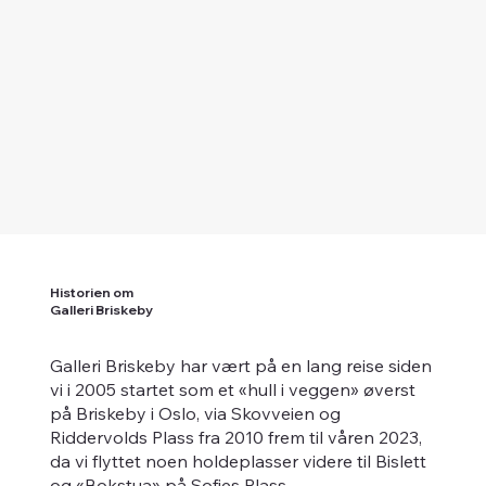
Historien om
Galleri Briskeby
Galleri Briskeby har vært på en lang reise siden
vi i 2005 startet som et «hull i veggen» øverst
på Briskeby i Oslo, via Skovveien og
Riddervolds Plass fra 2010 frem til våren 2023,
da vi flyttet noen holdeplasser videre til Bislett
og «Bokstua» på Sofies Plass.