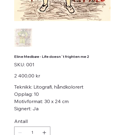
Eline Medbøe - Life doesn`t frighten me 2
SKU
SKU:
001
001
Pris
2 400,00 kr
Teknikk: Litografi, håndkolorert
Opplag: 10
Motivformat: 30 x 24 cm
Signert: Ja
Antall