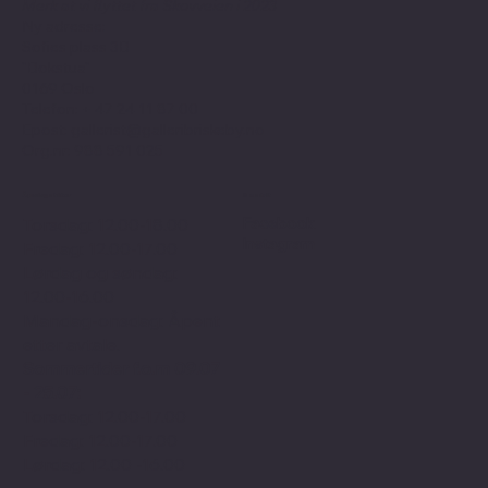
Merk at vi flyttet fra Skovveien i 2023
Ny adresse:
Sofies plass 3B
"Bokstua"
0169 Oslo
Telefon: + 47
24 11 87 00
Epost:
gallerist@galleribriskeby.no
Org.nr: 988 591 025
Åpningstider
Sosialt
Facebook
Torsdag: 12.00-18.00
Instagram
Fredag: 12.00-17.00
Lørdag og søndag:
12.00-16.00
Mandag-onsdag: Åpent
etter avtale.
Sommertider f.o.m 09.07
- 25.07:
Torsdag: 12.00-17.00
Fredag: 12.00-17.00
Lørdag: 12.00 -16.00