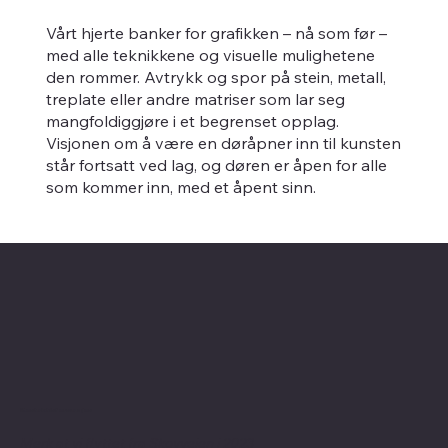
Vårt hjerte banker for grafikken – nå som før –
med alle teknikkene og visuelle mulighetene
den rommer. Avtrykk og spor på stein, metall,
treplate eller andre matriser som lar seg
mangfoldiggjøre i et begrenset opplag.
Visjonen om å være en døråpner inn til kunsten
står fortsatt ved lag, og døren er åpen for alle
som kommer inn, med et åpent sinn.
Kontaktinformasjon
Merk at vi flyttet fra Skovveien i 2023