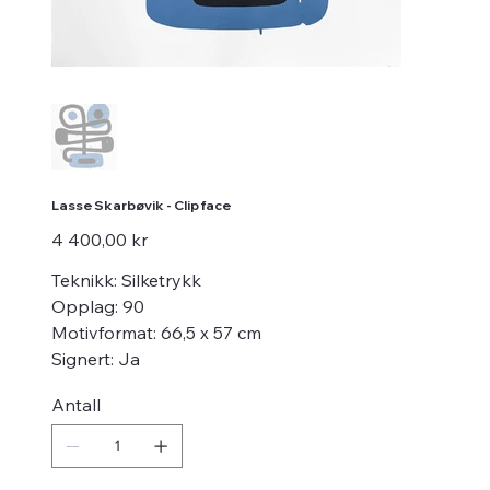
Lasse Skarbøvik - Clip face
Pris
4 400,00 kr
Teknikk: Silketrykk
Opplag: 90
Motivformat: 66,5 x 57 cm
Signert: Ja
Antall