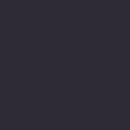
Ny adresse:
Sofies plass 3B
"Bokstua"
0169 Oslo
Telefon: + 47
24 11 87 00
Epost:
gallerist@galleribriskeby.no
Org.nr: 988 591 025
Åpningstider
Sosialt
Facebook
Torsdag: 12.00-18.00
Instagram
Fredag: 12.00-17.00
Lørdag og søndag:
12.00-16.00
Mandag-onsdag: Åpent
etter avtale.
Sommertider f.o.m 09.07
- 25.07:
Torsdag: 12.00-17.00
Fredag: 12.00-17.00
Lørdag: 12.00 -16.00