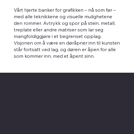
Vårt hjerte banker for grafikken – nå som før –
med alle teknikkene og visuelle mulighetene
den rommer. Avtrykk og spor på stein, metall,
treplate eller andre matriser som lar seg
mangfoldiggjøre i et begrenset opplag.
Visjonen om å være en døråpner inn til kunsten
står fortsatt ved lag, og døren er åpen for alle
som kommer inn, med et åpent sinn.
Kontaktinformasjon
Merk at vi flyttet fra Skovveien i 2023