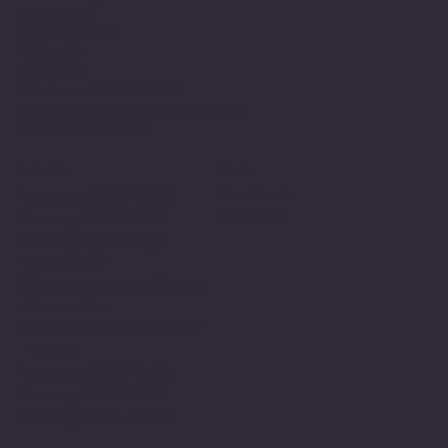
Ny adresse:
Sofies plass 3B
"Bokstua"
0169 Oslo
Telefon: + 47
24 11 87 00
Epost:
gallerist@galleribriskeby.no
Org.nr: 988 591 025
Åpningstider
Sosialt
Facebook
Torsdag: 12.00-18.00
Instagram
Fredag: 12.00-17.00
Lørdag og søndag:
12.00-16.00
Mandag-onsdag: Åpent
etter avtale.
Sommertider f.o.m 09.07
- 25.07:
Torsdag: 12.00-17.00
Fredag: 12.00-17.00
Lørdag: 12.00 -16.00