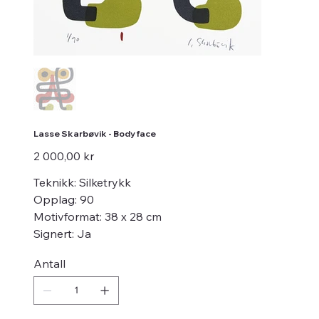
Lasse Skarbøvik - Body face
Pris
2 000,00 kr
Teknikk: Silketrykk
Opplag: 90
Motivformat: 38 x 28 cm
Signert: Ja
Antall