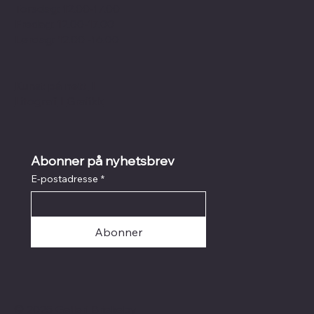
Torsdag: 12.00-17.00
Fredag: 12.00-17.00
Lørdag: 12.00 -16.00
Kunst på nett
I
Litografi
I
Grafikk
Abonner på nyhetsbrev
E-postadresse
*
Abonner
© 2025 Galleri Briskeby