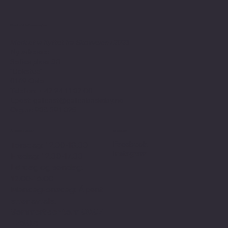
Kontaktinformasjon
Merk at vi flyttet fra Skovveien i 2023
Ny adresse:
Sofies plass 3B
"Bokstua"
0169 Oslo
Telefon: + 47
24 11 87 00
Epost:
gallerist@galleribriskeby.no
Org.nr: 988 591 025
Åpningstider
Sosialt
Facebook
Torsdag: 12.00-18.00
Instagram
Fredag: 12.00-17.00
Lørdag og søndag:
12.00-16.00
Mandag-onsdag: Åpent
etter avtale.
Sommertider f.o.m 09.07
- 25.07: