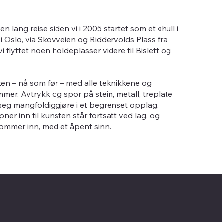
n lang reise siden vi i 2005 startet som et «hull i
 Oslo, via Skovveien og Riddervolds Plass fra
i flyttet noen holdeplasser videre til Bislett og
kken – nå som før – med alle teknikkene og
mer. Avtrykk og spor på stein, metall, treplate
 seg mangfoldiggjøre i et begrenset opplag.
er inn til kunsten står fortsatt ved lag, og
kommer inn, med et åpent sinn.