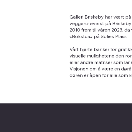
Galleri Briskeby har vært på e
veggen» øverst på Briskeby i
2010 frem til våren 2023, da v
«Bokstua» på Sofies Plass.
Vårt hjerte banker for grafi
visuelle mulighetene den rom
eller andre matriser som lar
Visjonen om å være en døråpn
døren er åpen for alle som 