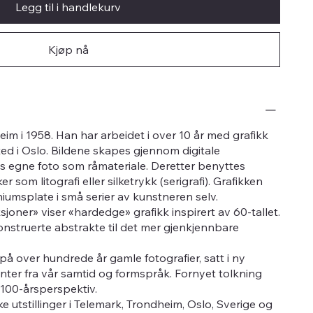
Legg til i handlekurv
Kjøp nå
heim i 1958. Han har arbeidet i over 10 år med grafikk
ed i Oslo. Bildene skapes gjennom digitale
s egne foto som råmateriale. Deretter benyttes
er som litografi eller silketrykk (serigrafi). Grafikken
niumsplate i små serier av kunstneren selv.
sjoner» viser «hardedge» grafikk inspirert av 60-tallet.
nstruerte abstrakte til det mer gjenkjennbare
 på over hundrede år gamle fotografier, satt i ny
ter fra vår samtid og formspråk. Fornyet tolkning
t 100-årsperspektiv.
ke utstillinger i Telemark, Trondheim, Oslo, Sverige og