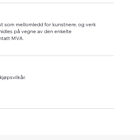
st som mellomledd for kunstnere, og verk
midles på vegne av den enkelte
ntatt MVA.
 kjøpsvilkår.