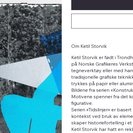
Om Ketil Storvik
Ketil Storvik er født i Trond
på Norske Grafikeres Verkst
tegneverktøy eller med han
tradisjonelle grafiske teknikk
trykkes på papir eller alumi
Bildene fra serien «Konstruk
Motivene spenner fra det ko
figurative.
Serien «Tidslinjer» er basert
kontekst ved bruk av elemen
skaper historiefortelling i e
Ketil Storvik har hatt en rek