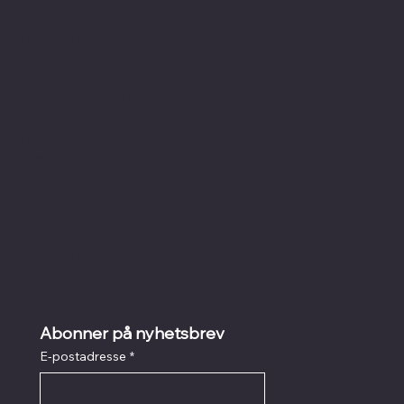
Lørdag og søndag:
12.00-16.00
Mandag-onsdag: Åpent
etter avtale.
Sommertider f.o.m 09.07
- 25.07:
Torsdag: 12.00-17.00
Fredag: 12.00-17.00
Lørdag: 12.00 -16.00
Kunst på nett
I
Litografi
I
Grafikk
Abonner på nyhetsbrev
E-postadresse
*