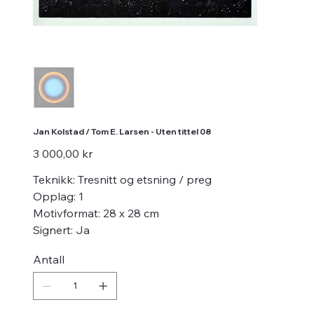
Jan Kolstad / Tom E. Larsen - Uten tittel 08
Pris
3 000,00 kr
Teknikk: Tresnitt og etsning / preg
Opplag: 1
Motivformat: 28 x 28 cm
Signert: Ja
Antall