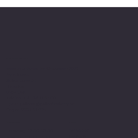
Kontaktinformasjon
Merk at vi flyttet fra Skovveien i 2023
Ny adresse:
Sofies plass 3B
"Bokstua"
0169 Oslo
Telefon: + 47
24 11 87 00
Epost:
gallerist@galleribriskeby.no
Org.nr: 988 591 025
Åpningstider
Sosialt
Facebook
Torsdag: 12.00-18.00
Instagram
Fredag: 12.00-17.00