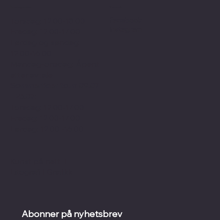
Åpningstider
Sosialt
Facebook
Torsdag: 12.00-18.00
Instagram
Fredag: 12.00-17.00
Lørdag og søndag:
12.00-16.00
Mandag-onsdag: Åpent
etter avtale.
Sommertider f.o.m 09.07
- 25.07:
Torsdag: 12.00-17.00
Fredag: 12.00-17.00
Lørdag: 12.00 -16.00
Kunst på nett
I
Litografi
I
Grafikk
Abonner på nyhetsbrev