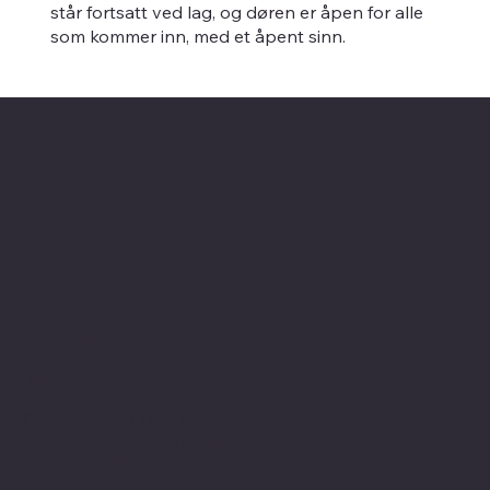
står fortsatt ved lag, og døren er åpen for alle
som kommer inn, med et åpent sinn.
Kontaktinformasjon
Merk at vi flyttet fra Skovveien i 2023
Ny adresse:
Sofies plass 3B
"Bokstua"
0169 Oslo
Telefon: + 47
24 11 87 00
Epost:
gallerist@galleribriskeby.no
Org.nr: 988 591 025