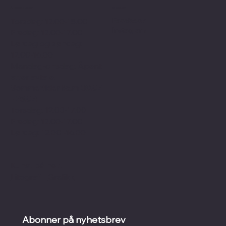
Åpningstider
Sosialt
Facebook
Torsdag: 12.00-18.00
Instagram
Fredag: 12.00-17.00
Lørdag og søndag:
12.00-16.00
Mandag-onsdag: Åpent
etter avtale.
Sommertider f.o.m 09.07
- 25.07:
Torsdag: 12.00-17.00
Fredag: 12.00-17.00
Lørdag: 12.00 -16.00
Kunst på nett
I
Litografi
I
Grafikk
Abonner på nyhetsbrev