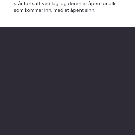
står fortsatt ved lag, og døren er åpen for alle
som kommer inn, med et åpent sinn.
Kontaktinformasjon
Merk at vi flyttet fra Skovveien i 2023
Ny adresse:
Sofies plass 3B
"Bokstua"
0169 Oslo
Telefon: + 47
24 11 87 00
Epost:
gallerist@galleribriskeby.no
Org.nr: 988 591 025