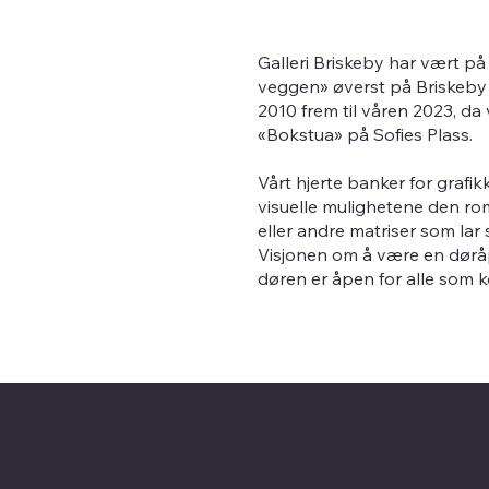
Galleri Briskeby har vært på e
veggen» øverst på Briskeby i
2010 frem til våren 2023, da v
«Bokstua» på Sofies Plass.
Vårt hjerte banker for grafi
visuelle mulighetene den rom
eller andre matriser som lar
Visjonen om å være en døråpn
døren er åpen for alle som 