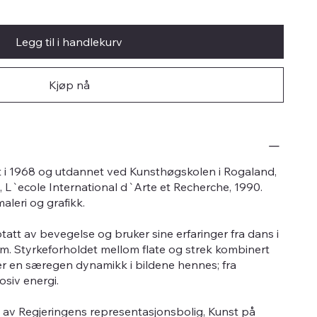
Legg til i handlekurv
Kjøp nå
t i 1968 og utdannet ved Kunsthøgskolen i Rogaland,
, L`ecole International d`Arte et Recherche, 1990.
leri og grafikk.
tatt av bevegelse og bruker sine erfaringer fra dans i
rm. Styrkeforholdet mellom flate og strek kombinert
per en særegen dynamikk i bildene hennes; fra
osiv energi.
 av Regjeringens representasjonsbolig, Kunst på