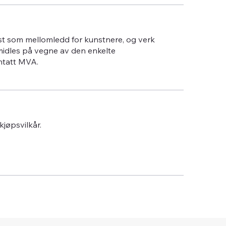
st som mellomledd for kunstnere, og verk
midles på vegne av den enkelte
ntatt MVA.
 kjøpsvilkår.