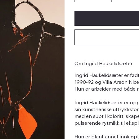
Om Ingrid Haukelidsæter
Ingrid Haukelidsæter er fød
1990-92 og Villa Arson Nice
Hun er arbeider med både ma
Ingrid Haukelidsæter er opp
sin kunstneriske uttrykksfo
med en subtil koloritt, ska
pulserende rytmikk til ekspl
Hun er blant annet innkjøpt