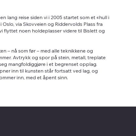
n lang reise siden vi i 2005 startet som et «hull i
 Oslo, via Skovveien og Riddervolds Plass fra
i flyttet noen holdeplasser videre til Bislett og
kken – nå som før – med alle teknikkene og
mer. Avtrykk og spor på stein, metall, treplate
 seg mangfoldiggjøre i et begrenset opplag.
er inn til kunsten står fortsatt ved lag, og
kommer inn, med et åpent sinn.