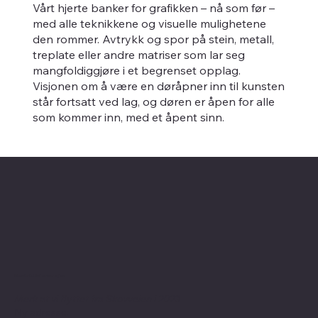
Vårt hjerte banker for grafikken – nå som før –
med alle teknikkene og visuelle mulighetene
den rommer. Avtrykk og spor på stein, metall,
treplate eller andre matriser som lar seg
mangfoldiggjøre i et begrenset opplag.
Visjonen om å være en døråpner inn til kunsten
står fortsatt ved lag, og døren er åpen for alle
som kommer inn, med et åpent sinn.
Kontaktinformasjon
Merk at vi flyttet fra Skovveien i 2023
Ny adresse: