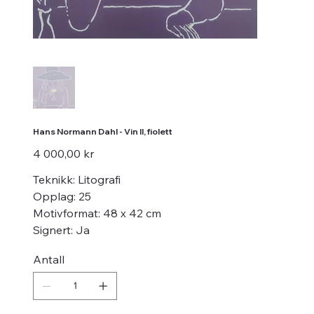
Hans Normann Dahl - Vin II, fiolett
Pris
4 000,00 kr
Teknikk: Litografi
Opplag: 25
Motivformat: 48 x 42 cm
Signert: Ja
Antall