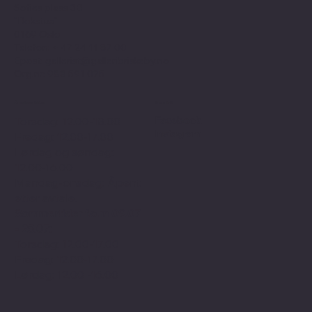
Sofies plass 3B
"Bokstua"
0169 Oslo
Telefon: + 47
24 11 87 00
Epost:
gallerist@galleribriskeby.no
Org.nr: 988 591 025
Åpningstider
Sosialt
Facebook
Torsdag: 12.00-18.00
Instagram
Fredag: 12.00-17.00
Lørdag og søndag:
12.00-16.00
Mandag-onsdag: Åpent
etter avtale.
Sommertider f.o.m 09.07
- 25.07:
Torsdag: 12.00-17.00
Fredag: 12.00-17.00
Lørdag: 12.00 -16.00