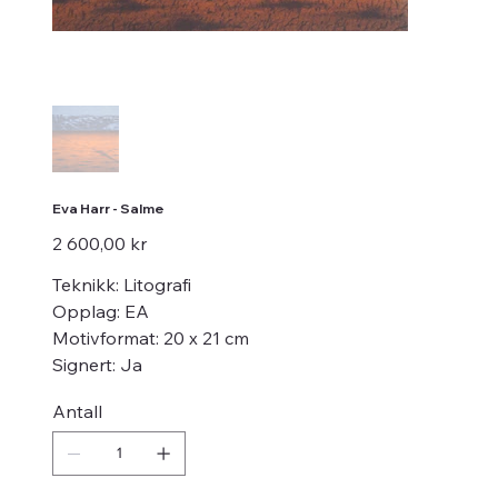
Eva Harr - Salme
Pris
2 600,00 kr
Teknikk: Litografi
Opplag: EA
Motivformat: 20 x 21 cm
Signert: Ja
Antall