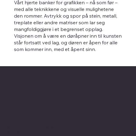
Vårt hjerte banker for grafikken – nå som før –
med alle teknikkene og visuelle mulighetene
den rommer. Avtrykk og spor på stein, metall,
treplate eller andre matriser som lar seg
mangfoldiggjøre i et begrenset opplag.
Visjonen om å være en døråpner inn til kunsten
står fortsatt ved lag, og døren er åpen for alle
som kommer inn, med et åpent sinn.
Kontaktinformasjon
Merk at vi flyttet fra Skovveien i 2023
Ny adresse: