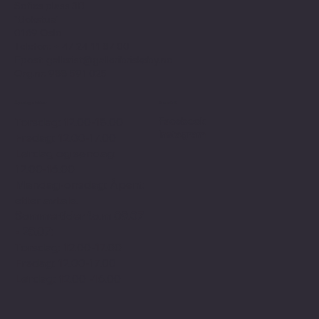
Sofies plass 3B
"Bokstua"
0169 Oslo
Telefon: + 47
24 11 87 00
Epost:
gallerist@galleribriskeby.no
Org.nr: 988 591 025
Åpningstider
Sosialt
Facebook
Torsdag: 12.00-18.00
Instagram
Fredag: 12.00-17.00
Lørdag og søndag:
12.00-16.00
Mandag-onsdag: Åpent
etter avtale.
Sommertider f.o.m 09.07
- 25.07:
Torsdag: 12.00-17.00
Fredag: 12.00-17.00
Lørdag: 12.00 -16.00