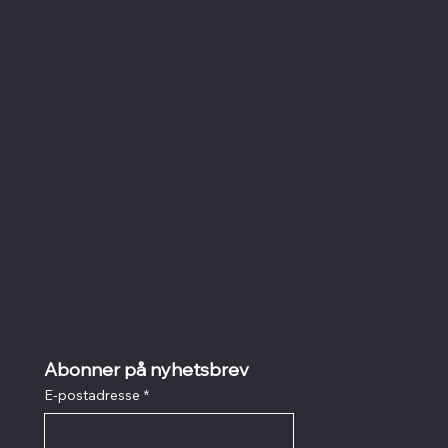
Lørdag og søndag:
12.00-16.00
Mandag-onsdag: Åpent
etter avtale.
Sommertider f.o.m 09.07
- 25.07:
Torsdag: 12.00-17.00
Fredag: 12.00-17.00
Lørdag: 12.00 -16.00
Kunst på nett
I
Litografi
I
Grafikk
Abonner på nyhetsbrev
E-postadresse
*