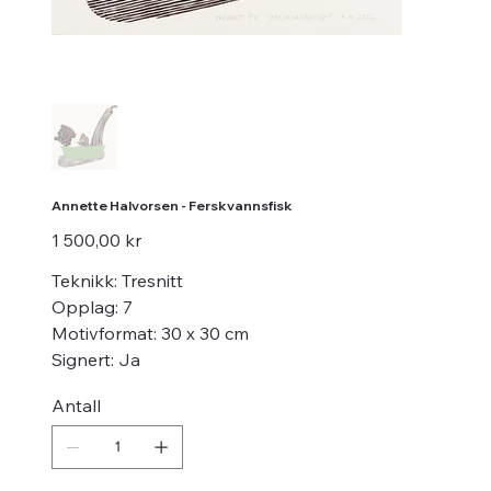
Annette Halvorsen - Ferskvannsfisk
Pris
1 500,00 kr
Teknikk: Tresnitt
Opplag: 7
Motivformat: 30 x 30 cm
Signert: Ja
Antall