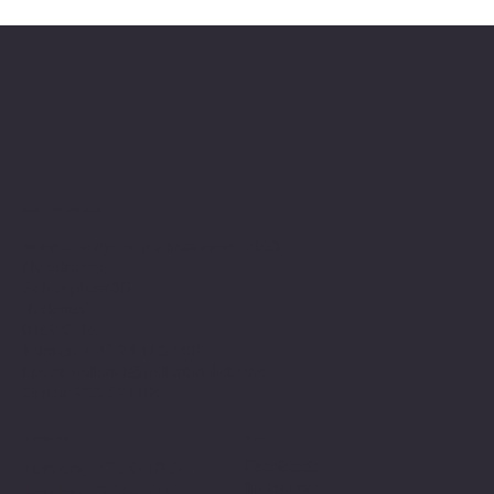
Kontaktinformasjon
Merk at vi flyttet fra Skovveien i 2023
Ny adresse:
Sofies plass 3B
"Bokstua"
0169 Oslo
Telefon: + 47
24 11 87 00
Epost:
gallerist@galleribriskeby.no
Org.nr: 988 591 025
Åpningstider
Sosialt
Facebook
Torsdag: 12.00-18.00
Instagram
Fredag: 12.00-17.00