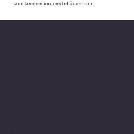
som kommer inn, med et åpent sinn.
Kontaktinformasjon
Merk at vi flyttet fra Skovveien i 2023
Ny adresse:
Sofies plass 3B
"Bokstua"
0169 Oslo
Telefon: + 47
24 11 87 00
Epost:
gallerist@galleribriskeby.no
Org.nr: 988 591 025
Åpningstider
Sosialt