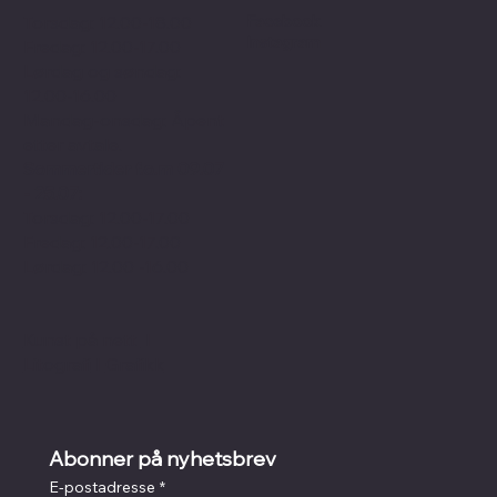
Facebook
Torsdag: 12.00-18.00
Instagram
Fredag: 12.00-17.00
Lørdag og søndag:
12.00-16.00
Mandag-onsdag: Åpent
etter avtale.
Sommertider f.o.m 09.07
- 25.07:
Torsdag: 12.00-17.00
Fredag: 12.00-17.00
Lørdag: 12.00 -16.00
Kunst på nett
I
Litografi
I
Grafikk
Abonner på nyhetsbrev
E-postadresse
*