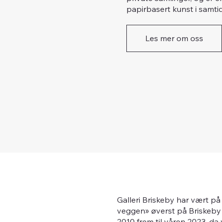
papirbasert kunst i samti
Les mer om oss
Galleri Briskeby har vært på e
veggen» øverst på Briskeby i
2010 frem til våren 2023, da v