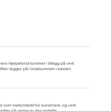
erens Hjelpefond kommer i tillegg på verk
giften legges på i totalsummen i kassen.
st som mellomledd for kunstnere, og verk
midles på vegne av den enkelte