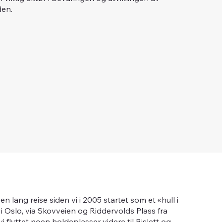
den.
n lang reise siden vi i 2005 startet som et «hull i
 Oslo, via Skovveien og Riddervolds Plass fra
i flyttet noen holdeplasser videre til Bislett og