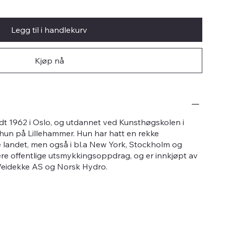
Legg til i handlekurv
Kjøp nå
dt 1962 i Oslo, og utdannet ved Kunsthøgskolen i
 hun på Lillehammer. Hun har hatt en rekke
le landet, men også i bl.a New York, Stockholm og
lere offentlige utsmykkingsoppdrag, og er innkjøpt av
 Veidekke AS og Norsk Hydro.