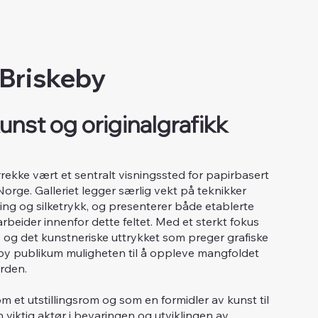
 Briskeby
unst og originalgrafikk
årrekke vært et sentralt visningssted for papirbasert
 Norge. Galleriet legger særlig vekt på teknikker
tsning og silketrykk, og presenterer både etablerte
beider innenfor dette feltet. Med et sterkt fokus
og det kunstneriske uttrykket som preger grafiske
skeby publikum muligheten til å oppleve mangfoldet
rden.
m et utstillingsrom og som en formidler av kunst til
n viktig aktør i bevaringen og utviklingen av