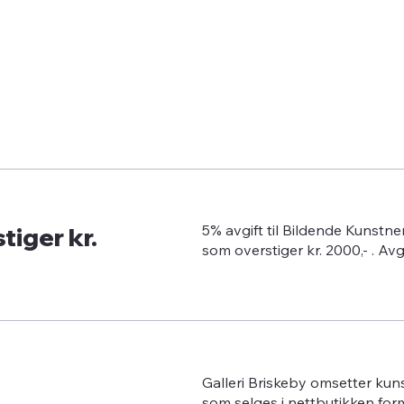
tiger kr.
5% avgift til Bildende Kunstn
som overstiger kr. 2000,- . Av
Galleri Briskeby omsetter kun
som selges i nettbutikken for