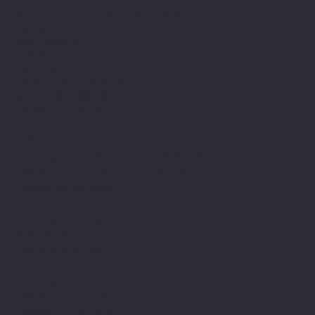
Merk at vi flyttet fra Skovveien i 2023
Ny adresse:
Sofies plass 3B
"Bokstua"
0169 Oslo
Telefon: + 47
24 11 87 00
Epost:
gallerist@galleribriskeby.no
Org.nr: 988 591 025
Åpningstider
Sosialt
Facebook
Torsdag: 12.00-18.00
Instagram
Fredag: 12.00-17.00
Lørdag og søndag:
12.00-16.00
Mandag-onsdag: Åpent
etter avtale.
Sommertider f.o.m 09.07
- 25.07:
Torsdag: 12.00-17.00
Fredag: 12.00-17.00
Lørdag: 12.00 -16.00