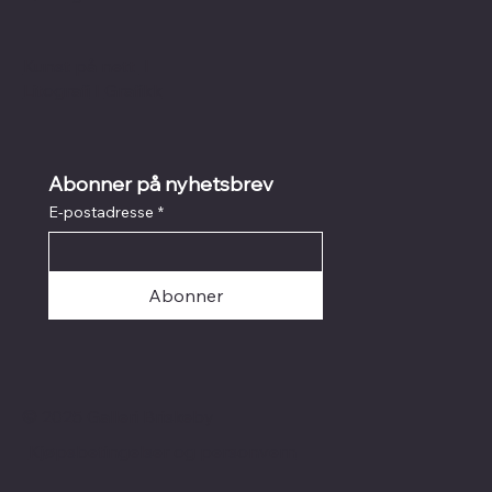
Kunst på nett
I
Litografi
I
Grafikk
Abonner på nyhetsbrev
E-postadresse
*
Abonner
© 2025 Galleri Briskeby
Kjøpsbetingelser og personvern