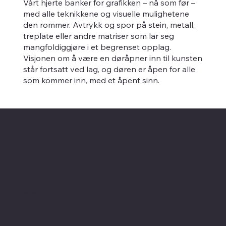
Vårt hjerte banker for grafikken – nå som før –
med alle teknikkene og visuelle mulighetene
den rommer. Avtrykk og spor på stein, metall,
treplate eller andre matriser som lar seg
mangfoldiggjøre i et begrenset opplag.
Visjonen om å være en døråpner inn til kunsten
står fortsatt ved lag, og døren er åpen for alle
som kommer inn, med et åpent sinn.
Kontaktinformasjon
Merk at vi flyttet fra Skovveien i 2023
Ny adresse: