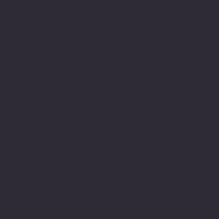
Sofies plass 3B
"Bokstua"
0169 Oslo
Telefon: + 47
24 11 87 00
Epost:
gallerist@galleribriskeby.no
Org.nr: 988 591 025
Åpningstider
Sosialt
Facebook
Torsdag: 12.00-18.00
Instagram
Fredag: 12.00-17.00
Lørdag og søndag:
12.00-16.00
Mandag-onsdag: Åpent
etter avtale.
Sommertider f.o.m 09.07
- 25.07:
Torsdag: 12.00-17.00
Fredag: 12.00-17.00
Lørdag: 12.00 -16.00