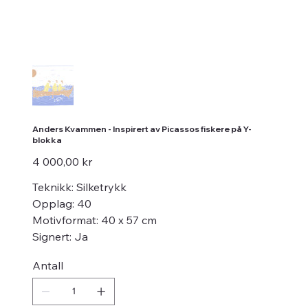
Anders Kvammen - Inspirert av Picassos fiskere på Y-
blokka
Pris
4 000,00 kr
Teknikk: Silketrykk
Opplag: 40
Motivformat: 40 x 57 cm
Signert: Ja
Antall