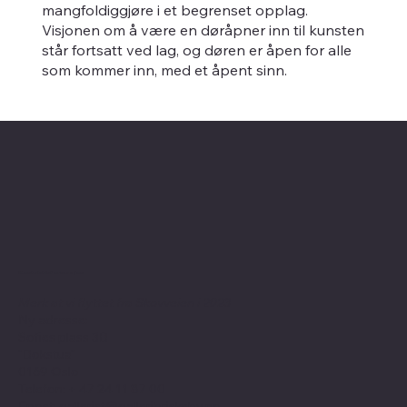
mangfoldiggjøre i et begrenset opplag.
Visjonen om å være en døråpner inn til kunsten
står fortsatt ved lag, og døren er åpen for alle
som kommer inn, med et åpent sinn.
Kontaktinformasjon
Merk at vi flyttet fra Skovveien i 2023
Ny adresse:
Sofies plass 3B
"Bokstua"
0169 Oslo
Telefon: + 47
24 11 87 00
Epost:
gallerist@galleribriskeby.no