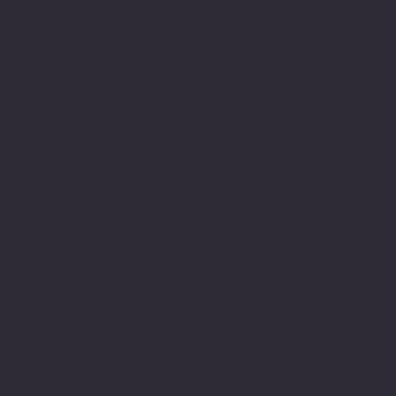
Org.nr: 988 591 025
Åpningstider
Sosialt
Facebook
Torsdag: 12.00-18.00
Instagram
Fredag: 12.00-17.00
Lørdag og søndag:
12.00-16.00
Mandag-onsdag: Åpent
etter avtale.
Sommertider f.o.m 09.07
- 25.07:
Torsdag: 12.00-17.00
Fredag: 12.00-17.00
Lørdag: 12.00 -16.00
Kunst på nett
I
Litografi
I
Grafikk