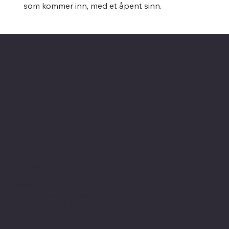
som kommer inn, med et åpent sinn.
Kontaktinformasjon
Merk at vi flyttet fra Skovveien i 2023
Ny adresse:
Sofies plass 3B
"Bokstua"
0169 Oslo
Telefon: + 47
24 11 87 00
Epost:
gallerist@galleribriskeby.no
Org.nr: 988 591 025
Åpningstider
Sosialt