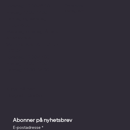
Facebook
Torsdag: 12.00-18.00
Instagram
Fredag: 12.00-17.00
Lørdag og søndag:
12.00-16.00
Mandag-onsdag: Åpent
etter avtale.
Sommertider f.o.m 09.07
- 25.07:
Torsdag: 12.00-17.00
Fredag: 12.00-17.00
Lørdag: 12.00 -16.00
Kunst på nett
I
Litografi
I
Grafikk
Abonner på nyhetsbrev
E-postadresse
*