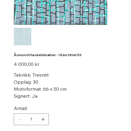
Åsmund Haukelidsæter - Uten tittel 03
Pris
4 000,00 kr
Teknikk: Tresnitt
Opplag: 30
Motivformat: 66 x 50 cm
Signert: Ja
Antall