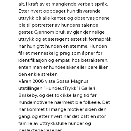
alt, i kraft av et manglende verbalt språk. 
Etter hvert oppdaget hun tilsvarende 
uttrykk på alle kanter, og observasjonene 
ble til portretter av hundens talende 
gester. Gjennom bruk av gjenkjennelige 
uttrykk og et særegent estetisk formspråk 
har hun gitt hunden en stemme. Hunden 
får et menneskelig preg som åpner for 
identifikasjon og empati hos betrakteren, 
enten man er hundeelsker eller bare liker 
den enkle streken.
Våren 2008 viste Søssa Magnus 
utstillingen "HundeutTrykk" i Galleri 
Briskeby, og det tok ikke lang tid før 
hundemotivene nærmest ble folkeeie. Det 
har kommet til mange motiver siden den 
gang, og etter hvert har det blitt en stor 
familie av uttrykksfulle hunder og 
beslektede vesener. 