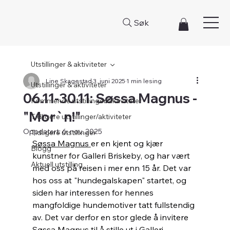
Søk
Utstillinger & aktiviteter
Line Skagestad
3. juni 2025
1 min lesing
Utstillinger & aktiviteter
06.11-30.11: Søssa Magnus -
Kommende utstillinger/aktiviteter
"Mor`n!"
Tidligere utstillinger/aktiviteter
Oppdatert:
6. nov. 2025
Tidligere utstillinger
Søssa Magnus 
er en kjent og kjær 
Blogg
kunstner for Galleri Briskeby, og har vært 
Aktuell utstilling
med oss på reisen i mer enn 15 år. Det var 
hos oss at "hundegalskapen" startet, og 
siden har interessen for hennes 
mangfoldige hundemotiver tatt fullstendig 
av. Det var derfor en stor glede å invitere 
Søssa Magnus til å stille ut i Galleri 