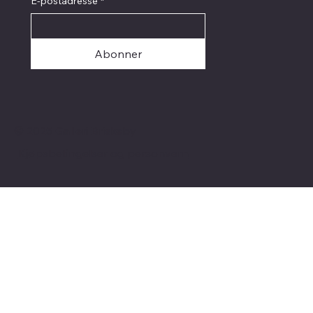
E-postadresse
*
Abonner
© 2025 Galleri Briskeby
Kjøpsbetingelser og personvern