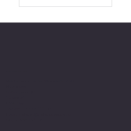
06.06-28.06: Lars Ole Klavestad -
SNURREALISTISK
Kontaktinformasjon
Merk at vi flyttet fra Skovveien i 2023
Ny adresse:
Sofies plass 3B
"Bokstua"
0169 Oslo
Telefon: + 47
24 11 87 00
Epost:
gallerist@galleribriskeby.no
Org.nr: 988 591 025