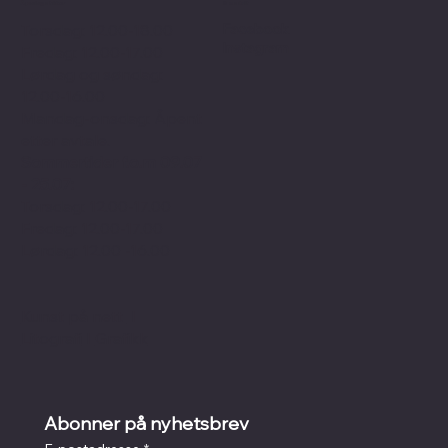
Åpningstider
Sosialt
Facebook
Torsdag: 12.00-18.00
Instagram
Fredag: 12.00-17.00
Lørdag og søndag:
12.00-16.00
Mandag-onsdag: Åpent
etter avtale.
Sommertider f.o.m 09.07
- 25.07:
Torsdag: 12.00-17.00
Fredag: 12.00-17.00
Lørdag: 12.00 -16.00
Kunst på nett
I
Litografi
I
Grafikk
Abonner på nyhetsbrev