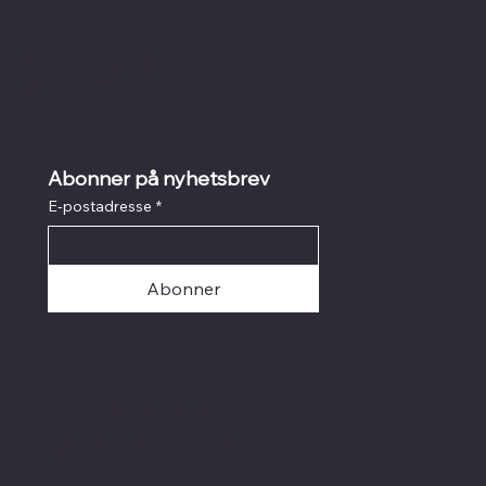
Kunst på nett
I
Litografi
I
Grafikk
Abonner på nyhetsbrev
E-postadresse
*
Abonner
© 2025 Galleri Briskeby
Kjøpsbetingelser og personvern