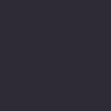
Merk at vi flyttet fra Skovveien i 2023
Ny adresse:
Sofies plass 3B
"Bokstua"
0169 Oslo
Telefon: + 47
24 11 87 00
Epost:
gallerist@galleribriskeby.no
Org.nr: 988 591 025
Åpningstider
Sosialt
Facebook
Torsdag: 12.00-18.00
Instagram
Fredag: 12.00-17.00
Lørdag og søndag:
12.00-16.00
Mandag-onsdag: Åpent
etter avtale.
Sommertider f.o.m 09.07
- 25.07:
Torsdag: 12.00-17.00
Fredag: 12.00-17.00
Lørdag: 12.00 -16.00