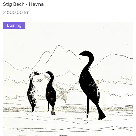
Stig Bech - Havna
Pris
2 500,00 kr
Etsning