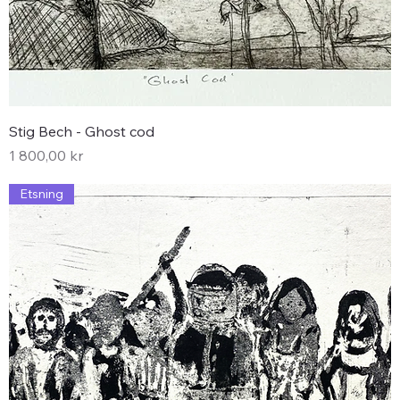
Stig Bech - Ghost cod
Pris
1 800,00 kr
Etsning