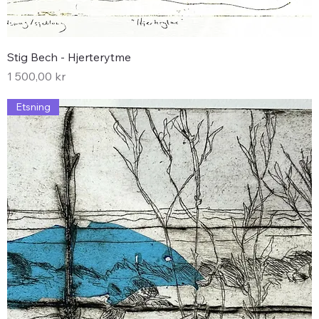
Stig Bech - Hjerterytme
Pris
1 500,00 kr
Etsning