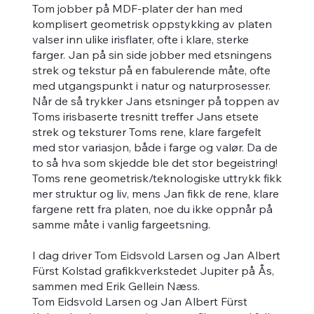
Tom jobber på MDF-plater der han med
komplisert geometrisk oppstykking av platen
valser inn ulike irisflater, ofte i klare, sterke
farger. Jan på sin side jobber med etsningens
strek og tekstur på en fabulerende måte, ofte
med utgangspunkt i natur og naturprosesser.
Når de så trykker Jans etsninger på toppen av
Toms irisbaserte tresnitt treffer Jans etsete
strek og teksturer Toms rene, klare fargefelt
med stor variasjon, både i farge og valør. Da de
to så hva som skjedde ble det stor begeistring!
Toms rene geometrisk/teknologiske uttrykk fikk
mer struktur og liv, mens Jan fikk de rene, klare
fargene rett fra platen, noe du ikke oppnår på
samme måte i vanlig fargeetsning.
I dag driver Tom Eidsvold Larsen og Jan Albert
Fürst Kolstad grafikkverkstedet Jupiter på Ås,
sammen med Erik Gellein Næss.
Tom Eidsvold Larsen og Jan Albert Fürst