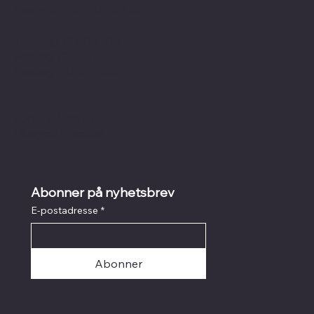
Sommertider f.o.m 09.07
- 25.07:
Torsdag: 12.00-17.00
Fredag: 12.00-17.00
Lørdag: 12.00 -16.00
Kunst på nett
I
Litografi
I
Grafikk
Abonner på nyhetsbrev
E-postadresse
*
Abonner