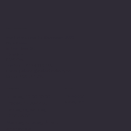
Kontaktinformasjon
Merk at vi flyttet fra Skovveien i 2023
Ny adresse:
Sofies plass 3B
"Bokstua"
0169 Oslo
Telefon: + 47
24 11 87 00
Epost:
gallerist@galleribriskeby.no
Org.nr: 988 591 025
Åpningstider
Sosialt
Facebook
Torsdag: 12.00-18.00
Instagram
Fredag: 12.00-17.00
Lørdag og søndag:
12.00-16.00
Mandag-onsdag: Åpent
etter avtale.