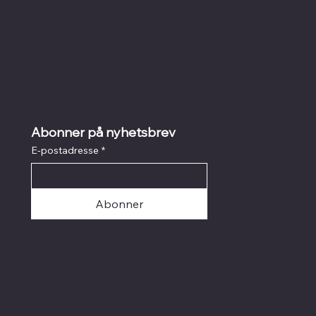
Lørdag: 12.00 -16.00
Kunst på nett
I
Litografi
I
Grafikk
Abonner på nyhetsbrev
E-postadresse
*
Abonner
© 2025 Galleri Briskeby
Kjøpsbetingelser og personvern