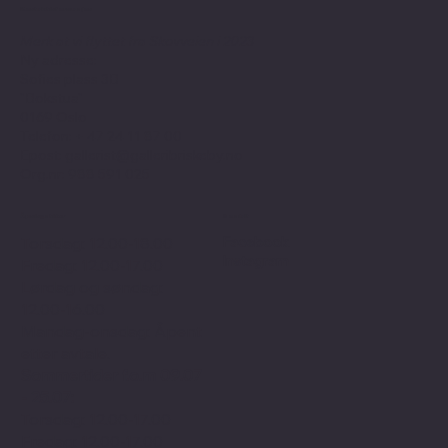
Kontaktinformasjon
Merk at vi flyttet fra Skovveien i 2023
Ny adresse:
Sofies plass 3B
"Bokstua"
0169 Oslo
Telefon: + 47
24 11 87 00
Epost:
gallerist@galleribriskeby.no
Org.nr: 988 591 025
Åpningstider
Sosialt
Facebook
Torsdag: 12.00-18.00
Instagram
Fredag: 12.00-17.00
Lørdag og søndag:
12.00-16.00
Mandag-onsdag: Åpent
etter avtale.
Sommertider f.o.m 09.07
- 25.07:
Torsdag: 12.00-17.00
Fredag: 12.00-17.00