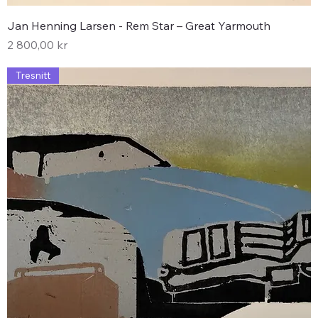
Jan Henning Larsen - Rem Star – Great Yarmouth
Pris
2 800,00 kr
Tresnitt