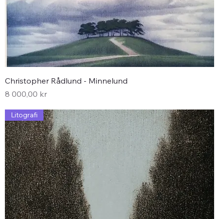
Christopher Rådlund - Minnelund
Pris
8 000,00 kr
Litografi