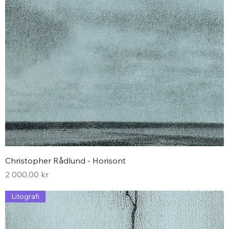
Christopher Rådlund - Horisont
Pris
2 000,00 kr
Litografi