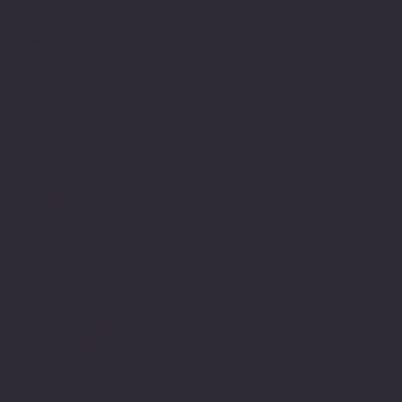
Org.nr: 988 591 025
Åpningstider
Sosialt
Facebook
Torsdag: 12.00-18.00
Instagram
Fredag: 12.00-17.00
Lørdag og søndag:
12.00-16.00
Mandag-onsdag: Åpent
etter avtale.
Sommertider f.o.m 09.07
- 25.07:
Torsdag: 12.00-17.00
Fredag: 12.00-17.00
Lørdag: 12.00 -16.00
Kunst på nett
I
Litografi
I
Grafikk