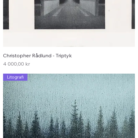
Christopher Rådlund - Triptyk
Pris
4 000,00 kr
Litografi