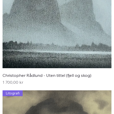
Christopher Rådlund - Uten tittel (fjell og skog)
Pris
1 700,00 kr
Litografi