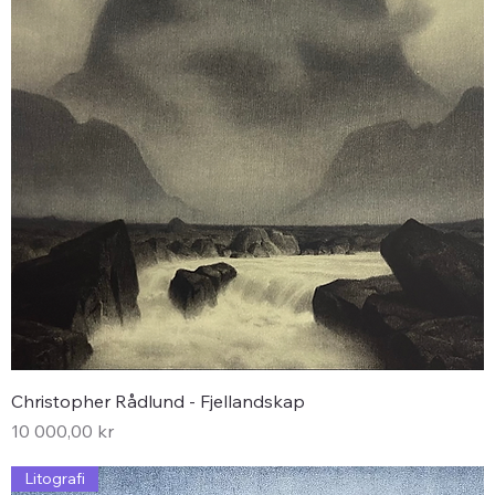
Christopher Rådlund - Fjellandskap
Pris
10 000,00 kr
Litografi