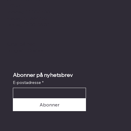
- 25.07:
Torsdag: 12.00-17.00
Fredag: 12.00-17.00
Lørdag: 12.00 -16.00
Kunst på nett
I
Litografi
I
Grafikk
Abonner på nyhetsbrev
E-postadresse
*
Abonner