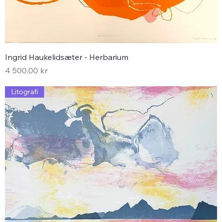
Ingrid Haukelidsæter - Herbarium
Pris
4 500,00 kr
Litografi