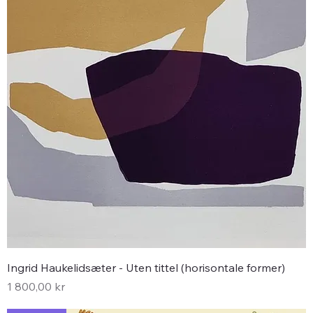
Ingrid Haukelidsæter - Uten tittel (horisontale former)
Pris
1 800,00 kr