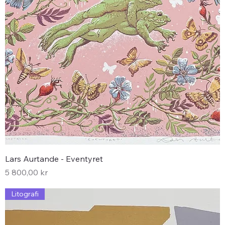
Lars Aurtande - Eventyret
Pris
5 800,00 kr
Litografi