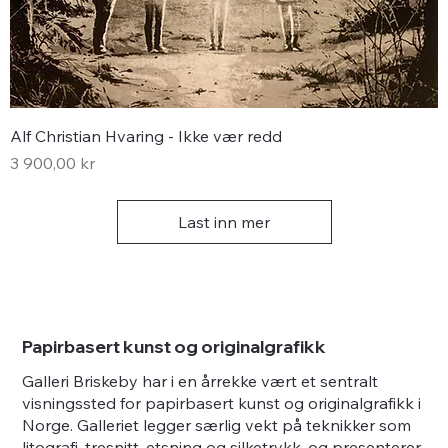
Alf Christian Hvaring - Ikke vær redd
Pris
3 900,00 kr
Last inn mer
Papirbasert kunst og originalgrafikk
Galleri Briskeby har i en årrekke vært et sentralt
visningssted for papirbasert kunst og originalgrafikk i
Norge. Galleriet legger særlig vekt på teknikker som
litografi, tresnitt, etsning og silketrykk, og presenterer