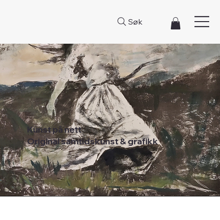
Søk
Kunst på nett
Original samtidskunst & grafikk