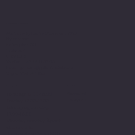
Kontaktinformasjon
Merk at vi flyttet fra Skovveien i 2023
Ny adresse:
Sofies plass 3B
"Bokstua"
0169 Oslo
Telefon: + 47
24 11 87 00
Epost:
gallerist@galleribriskeby.no
Org.nr: 988 591 025
Åpningstider
Sosialt
Facebook
Torsdag: 12.00-18.00
Instagram
Fredag: 12.00-17.00
Lørdag og søndag:
12.00-16.00
Mandag-onsdag: Åpent
etter avtale.
Sommertider f.o.m 09.07