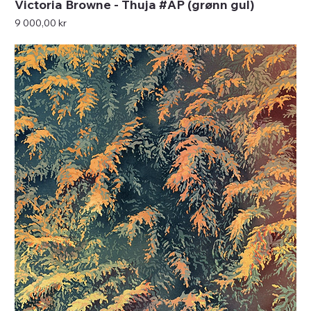
Victoria Browne - Thuja #AP (grønn gul)
Pris
9 000,00 kr