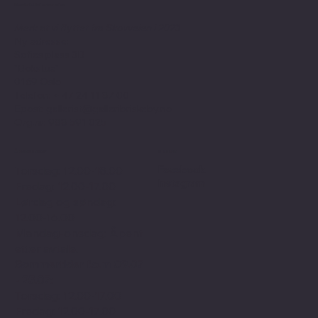
Kontaktinformasjon
Merk at vi flyttet fra Skovveien i 2023
Ny adresse:
Sofies plass 3B
"Bokstua"
0169 Oslo
Telefon: + 47
24 11 87 00
Epost:
gallerist@galleribriskeby.no
Org.nr: 988 591 025
Åpningstider
Sosialt
Facebook
Torsdag: 12.00-18.00
Instagram
Fredag: 12.00-17.00
Lørdag og søndag:
12.00-16.00
Mandag-onsdag: Åpent
etter avtale.
Sommertider f.o.m 09.07
- 25.07:
Torsdag: 12.00-17.00
Fredag: 12.00-17.00