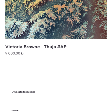
Victoria Browne - Thuja #AP
Pris
9 000,00 kr
Utvalgte teknikker
Litografi