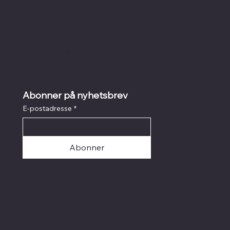
Lørdag: 12.00 -16.00
Kunst på nett
I
Litografi
I
Grafikk
Abonner på nyhetsbrev
E-postadresse
*
Abonner
© 2025 Galleri Briskeby
Kjøpsbetingelser og personvern