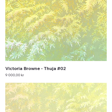
Victoria Browne - Thuja #02
Pris
9 000,00 kr