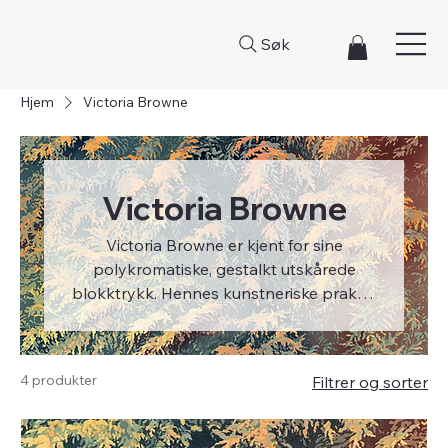
Søk
Hjem
Victoria Browne
Victoria Browne
Victoria Browne er kjent for sine
polykromatiske, gestalkt utskårede
blokktrykk. Hennes kunstneriske praksis
inkorporerer blokktrykk inspirert av
postindustriell håndverkstradisjon og
ligger i skjæringspunktet mellom digital
4 produkter
Filtrer og sorter
teknologi, maskinverktøy og taus
kunnskap.