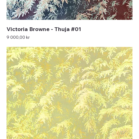
Victoria Browne - Thuja #01
Pris
9 000,00 kr