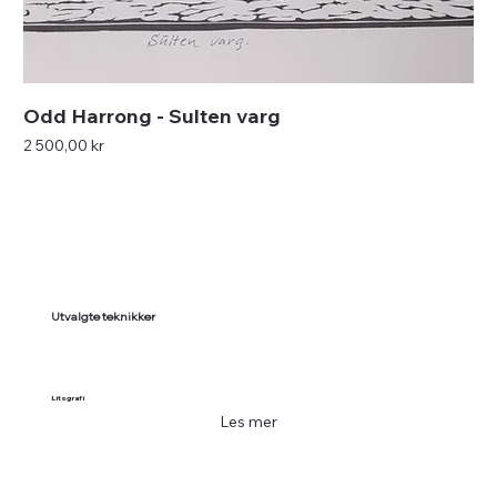
Odd Harrong - Sulten varg
Pris
2 500,00 kr
Utvalgte teknikker
Litografi
Les mer