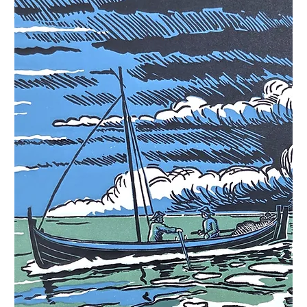
første regelmessige serieheftet som var
norskprodusert. Harrong arbeidet
hovedsakelig med tresnitt og motiver fra
Finnmark, der han skildret det
karakteristiske landskapet, lyset og
værforholdene – ofte med elementer fra
samisk hverdagsliv.