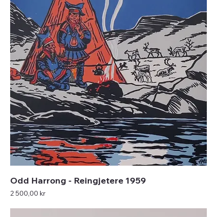
Odd Harrong - Reingjetere 1959
Pris
2 500,00 kr