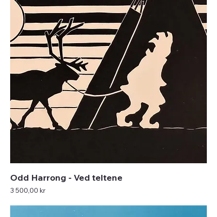
Odd Harrong - Ved teltene
Pris
3 500,00 kr