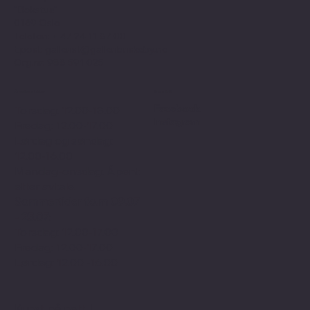
"Bokstua"
0169 Oslo
Telefon: + 47
24 11 87 00
Epost:
gallerist@galleribriskeby.no
Org.nr: 988 591 025
Åpningstider
Sosialt
Facebook
Torsdag: 12.00-18.00
Instagram
Fredag: 12.00-17.00
Lørdag og søndag:
12.00-16.00
Mandag-onsdag: Åpent
etter avtale.
Sommertider f.o.m 09.07
- 25.07:
Torsdag: 12.00-17.00
Fredag: 12.00-17.00
Lørdag: 12.00 -16.00
Kunst på nett
I