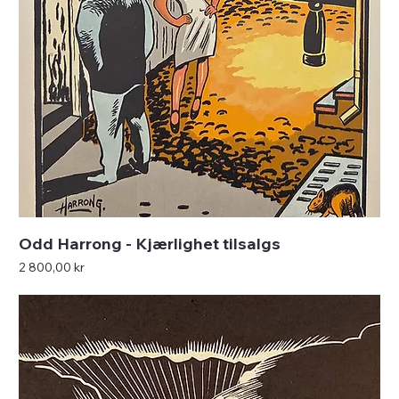
Odd Harrong - Kjærlighet tilsalgs
Pris
2 800,00 kr