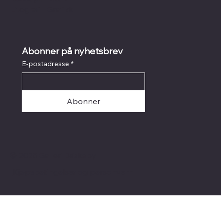
Litografi
I
Grafikk
Abonner på nyhetsbrev
E-postadresse
*
Abonner
© 2025 Galleri Briskeby
Kjøpsbetingelser og personvern