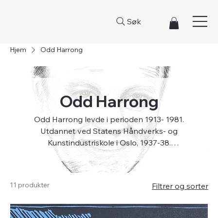
Søk
Hjem
Odd Harrong
Odd Harrong
Odd Harrong levde i perioden 1913- 1981.
Utdannet ved Statens Håndverks- og
Kunstindustriskole i Oslo, 1937-38.
Debuterte ved Oslo Kunstforening i 1939
og antatt ved Statens høstutstilling året
etter. Han ble betegnet som John Savios
11 produkter
Filtrer og sorter
verdige arvtaker og regnes som Norges
første tegneserietegner med serien
"Harrongs komikk". Sannsynligvis det