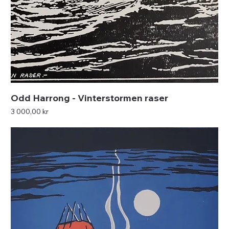
Odd Harrong - Vinterstormen raser
Pris
3 000,00 kr