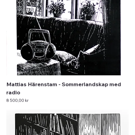
Mattias Härenstam - Sommerlandskap med
radio
Pris
8 500,00 kr