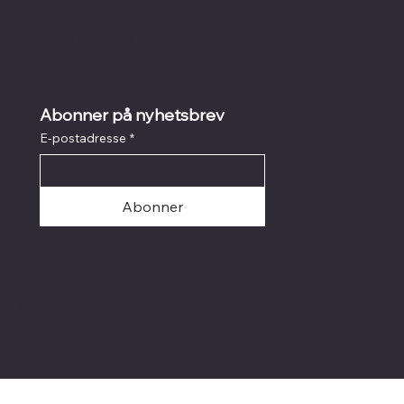
Kunst på nett
I
Litografi
I
Grafikk
Abonner på nyhetsbrev
E-postadresse
*
Abonner
© 2025 Galleri Briskeby
Kjøpsbetingelser og personvern