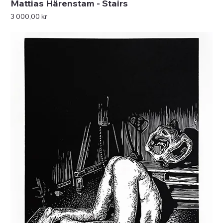
Mattias Härenstam - Stairs
Pris
3 000,00 kr