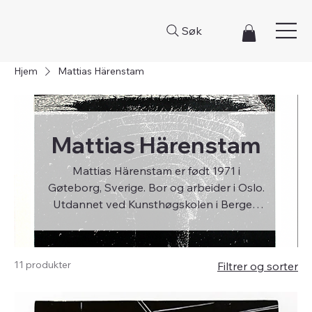
Søk
Hjem
Mattias Härenstam
Mattias Härenstam
Mattias Härenstam er født 1971 i
Gøteborg, Sverige. Bor og arbeider i Oslo.
Utdannet ved Kunsthøgskolen i Bergen
og Städelschule, Staatliche Hochschule
für bildende Künste, Frankfurt am Main.
11 produkter
Filtrer og sorter