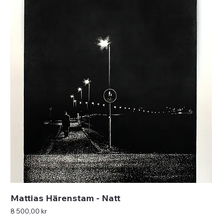
Mattias Härenstam - Natt
Pris
8 500,00 kr