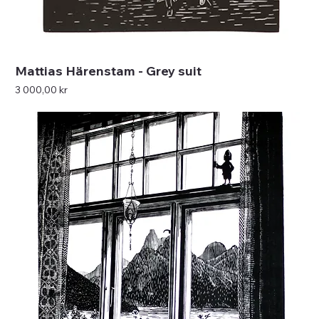
Mattias Härenstam - Grey suit
Pris
3 000,00 kr