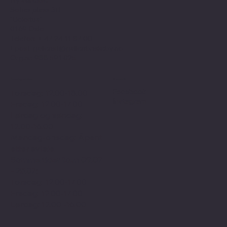
Ny adresse:
Sofies plass 3B
"Bokstua"
0169 Oslo
Telefon: + 47
24 11 87 00
Epost:
gallerist@galleribriskeby.no
Org.nr: 988 591 025
Åpningstider
Sosialt
Facebook
Torsdag: 12.00-18.00
Instagram
Fredag: 12.00-17.00
Lørdag og søndag:
12.00-16.00
Mandag-onsdag: Åpent
etter avtale.
Sommertider f.o.m 09.07
- 25.07:
Torsdag: 12.00-17.00
Fredag: 12.00-17.00
Lørdag: 12.00 -16.00