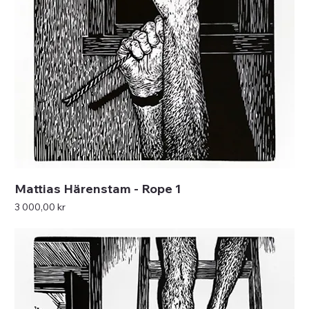
Mattias Härenstam - Rope 1
Pris
3 000,00 kr