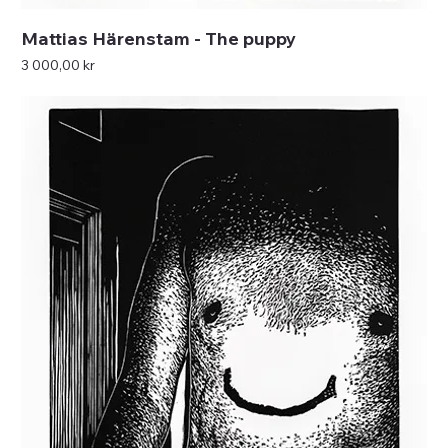
Mattias Härenstam - The puppy
Pris
3 000,00 kr