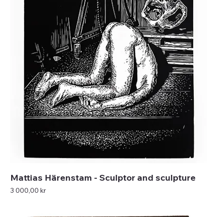
Mattias Härenstam - Sculptor and sculpture
Pris
3 000,00 kr