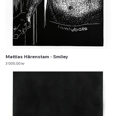
Mattias Härenstam - Smiley
Pris
3 000,00 kr