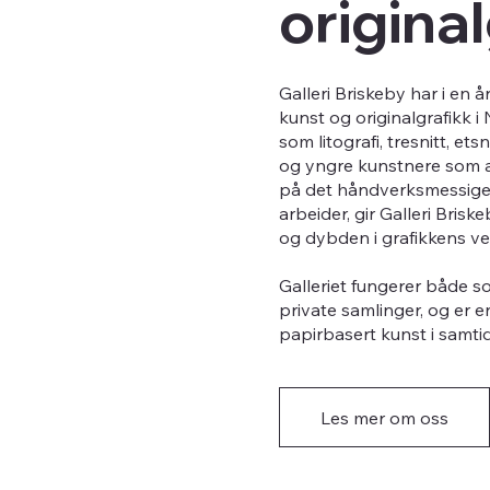
origina
Galleri Briskeby har i en 
kunst og originalgrafikk i
som litografi, tresnitt, e
og yngre kunstnere som ar
på det håndverksmessige 
arbeider, gir Galleri Bri
og dybden i grafikkens ve
Galleriet fungerer både so
private samlinger, og er e
papirbasert kunst i samti
Les mer om oss