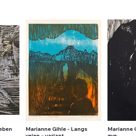
leben
Marianne Gihle - Langs
Marianne G
veien – variant
øye