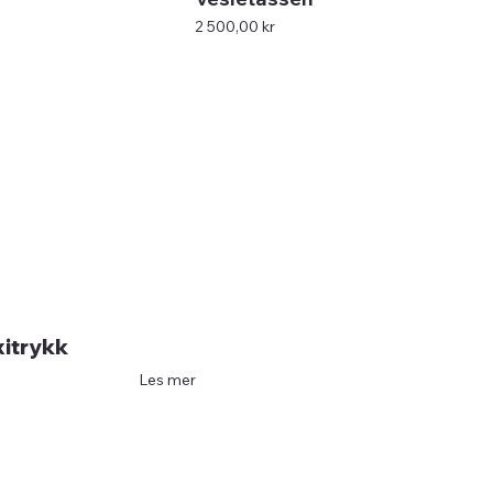
Pris
2 500,00 kr
xitrykk
Les mer