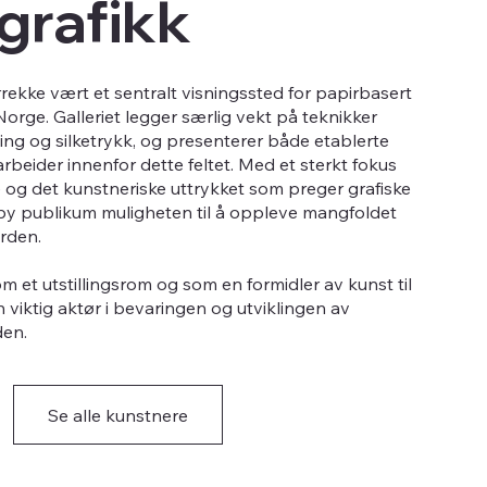
lgrafikk
årrekke vært et sentralt visningssted for papirbasert
 Norge. Galleriet legger særlig vekt på teknikker
tsning og silketrykk, og presenterer både etablerte
beider innenfor dette feltet. Med et sterkt fokus
og det kunstneriske uttrykket som preger grafiske
skeby publikum muligheten til å oppleve mangfoldet
rden.
m et utstillingsrom og som en formidler av kunst til
n viktig aktør i bevaringen og utviklingen av
den.
Se alle kunstnere