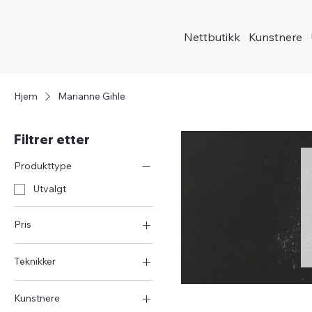
Nettbutikk
Kunstnere
Hjem
Marianne Gihle
Filtrer etter
Produkttype
Utvalgt
Pris
Teknikker
2 500 kr
3 000 kr
Tresnitt
Kunstnere
Koldnål