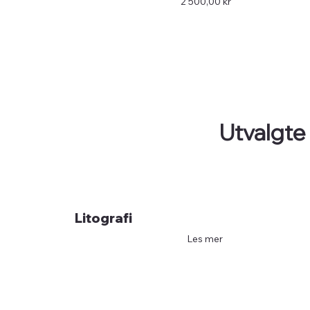
Pris
2 500,00 kr
Utvalgte
Litografi
Les mer