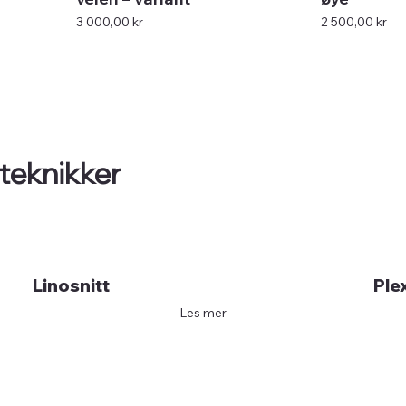
Pris
Pris
3 000,00 kr
2 500,00 kr
 teknikker
Linosnitt
Ple
Les mer