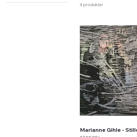
Marianne Gihle
Mezzotint
4 produkter
Marianne Gihle - Stil